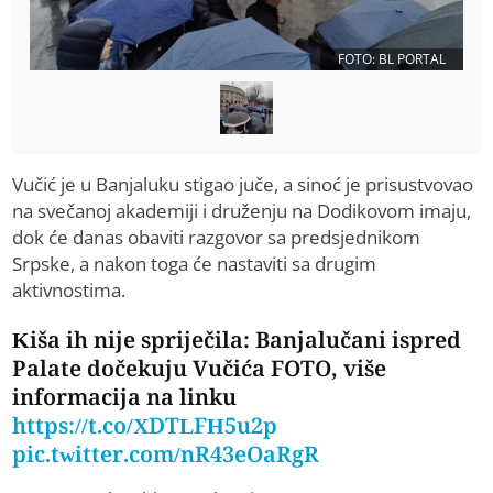
FOTO: BL PORTAL
Vučić je u Banjaluku stigao juče, a sinoć je prisustvovao
na svečanoj akademiji i druženju na Dodikovom imaju,
dok će danas obaviti razgovor sa predsjednikom
Srpske, a nakon toga će nastaviti sa drugim
aktivnostima.
Kiša ih nije spriječila: Banjalučani ispred
Palate dočekuju Vučića FOTO, više
informacija na linku
https://t.co/XDTLFH5u2p
pic.twitter.com/nR43eOaRgR