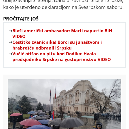
obilježavanja Sretenja, Dana državnosti Srbije i Srpske,
kako je utvrđeno deklaracijom na Svesrpskom saboru.
PROČITAJTE JOŠ
Bivši američki ambasador: Marfi napustio BiH
VIDEO
Čestitke zvaničnika! Borci su junaštvom i
hrabrošću odbranili Srpsku
Vučić otišao na pitu kod Dodika: Hvala
predsjedniku Srpske na gostoprimstvu VIDEO