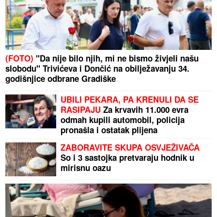
(FOTO)
"Da nije bilo njih, mi ne bismo živjeli našu
slobodu" Trivićeva i Dončić na obilježavanju 34.
godišnjice odbrane Gradiške
UBILI PEKARA, PA KRENULI DA SE
RASIPAJU
Za krvavih 11.000 evra
odmah kupili automobil, policija
pronašla i ostatak plijena
ZABORAVITE SKUPA OSVJEŽIVAČA
So i 3 sastojka pretvaraju hodnik u
mirisnu oazu