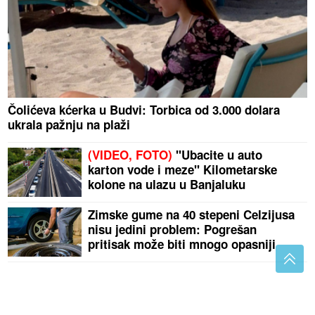
Čolićeva kćerka u Budvi: Torbica od 3.000 dolara
ukrala pažnju na plaži
(VIDEO, FOTO)
"Ubacite u auto
karton vode i meze" Kilometarske
kolone na ulazu u Banjaluku
Zimske gume na 40 stepeni Celzijusa
nisu jedini problem: Pogrešan
pritisak može biti mnogo opasniji