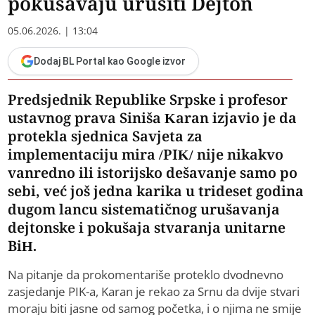
pokušavaju urušiti Dejton
05.06.2026. | 13:04
Dodaj BL Portal kao Google izvor
Predsjednik Republike Srpske i profesor
ustavnog prava Siniša Karan izjavio je da
protekla sjednica Savjeta za
implementaciju mira /PIK/ nije nikakvo
vanredno ili istorijsko dešavanje samo po
sebi, već još jedna karika u trideset godina
dugom lancu sistematičnog urušavanja
dejtonske i pokušaja stvaranja unitarne
BiH.
Na pitanje da prokomentariše proteklo dvodnevno
zasjedanje PIK-a, Karan je rekao za Srnu da dvije stvari
moraju biti jasne od samog početka, i o njima ne smije