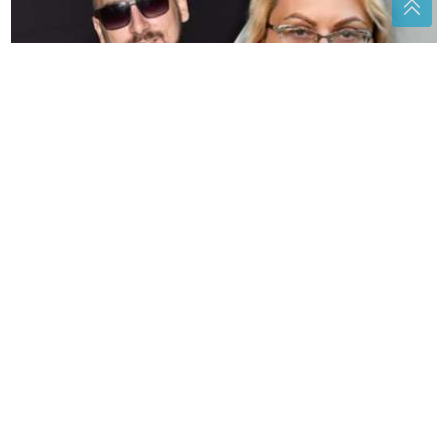
Bijesna kao ris: Oglasila se Marija Kulić nakon
pomirenja Miljane i Zole
"SVAKO ĆE IMATI PRAVO DA
POGRIJEŠI"
Otac Nemanje Gudelja
se oglasio nakon što je postao djed
(VIDEO)
"Očistiti smeće" Nešić
pozvao direktora "Puteva Srpske" da
reaguje, evo šta od njega traži