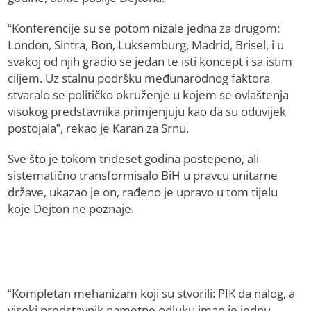
“Konferencije su se potom nizale jedna za drugom:
London, Sintra, Bon, Luksemburg, Madrid, Brisel, i u
svakoj od njih gradio se jedan te isti koncept i sa istim
ciljem. Uz stalnu podršku međunarodnog faktora
stvaralo se političko okruženje u kojem se ovlaštenja
visokog predstavnika primjenjuju kao da su oduvijek
postojala”, rekao je Karan za Srnu.
Sve što je tokom trideset godina postepeno, ali
sistematično transformisalo BiH u pravcu unitarne
države, ukazao je on, rađeno je upravo u tom tijelu
koje Dejton ne poznaje.
“Kompletan mehanizam koji su stvorili: PIK da nalog, a
visoki predstavnik nametne odluku imao je jednu