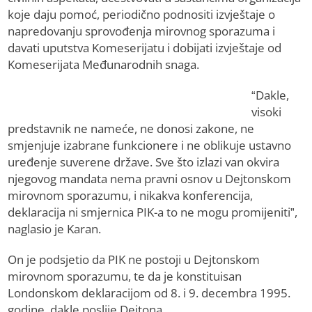
koje daju pomoć, periodično podnositi izvještaje o
napredovanju sprovođenja mirovnog sporazuma i
davati uputstva Komeserijatu i dobijati izvještaje od
Komeserijata Međunarodnih snaga.
“Dakle,
visoki
predstavnik ne nameće, ne donosi zakone, ne
smjenjuje izabrane funkcionere i ne oblikuje ustavno
uređenje suverene države. Sve što izlazi van okvira
njegovog mandata nema pravni osnov u Dejtonskom
mirovnom sporazumu, i nikakva konferencija,
deklaracija ni smjernica PIK-a to ne mogu promijeniti”,
naglasio je Karan.
On je podsjetio da PIK ne postoji u Dejtonskom
mirovnom sporazumu, te da je konstituisan
Londonskom deklaracijom od 8. i 9. decembra 1995.
godine, dakle poslije Dejtona.