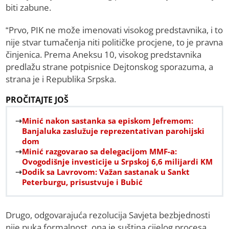
biti zabune.
“Prvo, PIK ne može imenovati visokog predstavnika, i to
nije stvar tumačenja niti političke procjene, to je pravna
činjenica. Prema Aneksu 10, visokog predstavnika
predlažu strane potpisnice Dejtonskog sporazuma, a
strana je i Republika Srpska.
PROČITAJTE JOŠ
Minić nakon sastanka sa episkom Jefremom:
Banjaluka zaslužuje reprezentativan parohijski
dom
Minić razgovarao sa delegacijom MMF-a:
Ovogodišnje investicije u Srpskoj 6,6 milijardi KM
Dodik sa Lavrovom: Važan sastanak u Sankt
Peterburgu, prisustvuje i Bubić
Drugo, odgovarajuća rezolucija Savjeta bezbjednosti
nije puka formalnost, ona je suština cijelog procesa.