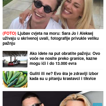
(FOTO)
Ljubav cvjeta na moru: Sara Jo i Aleksej
uživaju u skrivenoj uvali, fotografije privukle veliku
pažnju
Ako idete na put obratite pažnju: Ovo
voće ne nosite preko granice, kazne
mogu ići i do 13.000 evra
Guliti ili ne? Evo šta je zdraviji izbor
kada su u pitanju krastavci i tikvice