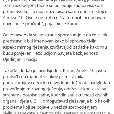
Tom rezolucijom tačno se određuju zadaci visokom
predstavniku, i u njoj može pisati samo ono što stoji u
Aneksu 10. Ovdje ne treba ništa tumačiti ni dodavati,
dovoljno je pročitati”, pojasnio je Karan.
On je naveo da su se strane sporazumjele da će visoki
predstavnik biti imenovan kako bi sproveo civilni
aspekt mirnog rješenja, izvršavajući zadatke kako mu
budu povjereni rezolucijom Savjeta bezbjednosti
Ujedinjenih nacija.
Takođe, dodao je predsjednik Karan, Aneks 10 jasno
predviđa da mandat visokog predstavnika
podrazumijeva decidno navedene dužnosti: nadgledati
provođenje mirovnog rješenja, održavati kontakte sa
stranama potpisnicama, koordinisati aktivnosti civilnih
organa i tijela u BiH, omogućavati rješavanja bilo kakvih
problema koji se pojave u vezi sa sprovođenjem
civilnih aspekata, učestvovati u sastancima organizacija