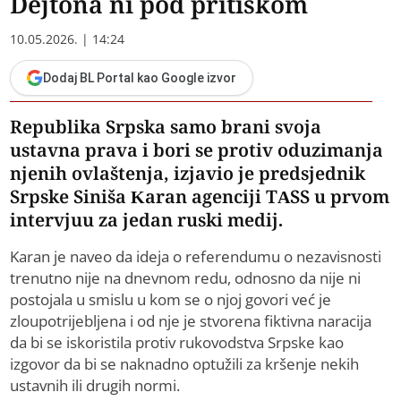
Dejtona ni pod pritiskom
10.05.2026. | 14:24
Dodaj BL Portal kao Google izvor
Republika Srpska samo brani svoja
ustavna prava i bori se protiv oduzimanja
njenih ovlaštenja, izjavio je predsjednik
Srpske Siniša Karan agenciji TASS u prvom
intervjuu za jedan ruski medij.
Karan je naveo da ideja o referendumu o nezavisnosti
trenutno nije na dnevnom redu, odnosno da nije ni
postojala u smislu u kom se o njoj govori već je
zloupotrijebljena i od nje je stvorena fiktivna naracija
da bi se iskoristila protiv rukovodstva Srpske kao
izgovor da bi se naknadno optužili za kršenje nekih
ustavnih ili drugih normi.