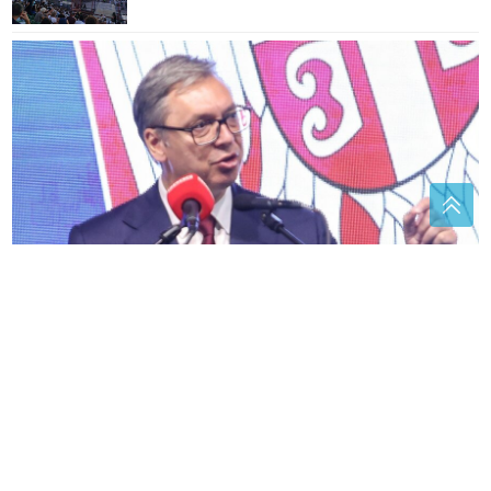
"Što me ne uhapsiš" Vučić nazvao Heleza LAŽOVOM
Analiza koja spašava život: Šta
plinovi u krvi otkrivaju o vašem
zdravlju
U BiH nema slučajeva ciklosporijaze,
epidemija i dalje traje u SAD-u