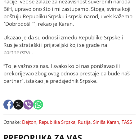
nacije, već se zalaže za nezavisnost suverenih naroda
BiH, upravo ono što i mi zastupamo. Stoga, svima koji
poštuju Republiku Srpsku i srpski narod, uvek kažemo
`Dobrodošli`”, rekao je Karan.
Ukazao je da su odnosi između Republike Srpske i
Rusije strateški i prijateljski koji se grade na
partnerstvu.
“To je važno za nas. I svako ko bi nas ponižavao ili
prekorijevao zbog ovog odnosa prestaje da bude naš
partner”, istakao je predsjednik Srpske.
Oznake:
Dejton
,
Republika Srpska
,
Rusija
,
Siniša Karan
,
TASS
PREPORUKA ZA VAS