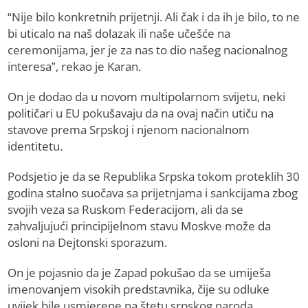
“Nije bilo konkretnih prijetnji. Ali čak i da ih je bilo, to ne
bi uticalo na naš dolazak ili naše učešće na
ceremonijama, jer je za nas to dio našeg nacionalnog
interesa”, rekao je Karan.
On je dodao da u novom multipolarnom svijetu, neki
političari u EU pokušavaju da na ovaj način utiču na
stavove prema Srpskoj i njenom nacionalnom
identitetu.
Podsjetio je da se Republika Srpska tokom proteklih 30
godina stalno suočava sa prijetnjama i sankcijama zbog
svojih veza sa Ruskom Federacijom, ali da se
zahvaljujući principijelnom stavu Moskve može da
osloni na Dejtonski sporazum.
On je pojasnio da je Zapad pokušao da se umiješa
imenovanjem visokih predstavnika, čije su odluke
uvijek bile usmjerene na štetu srpskog naroda.