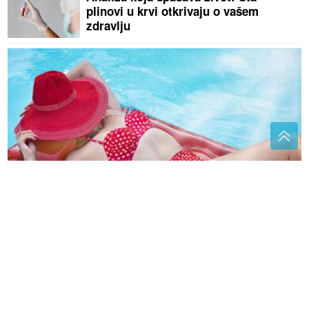
plinovi u krvi otkrivaju o vašem
zdravlju
Ove greške uništavaju kupaći kostim: Evo kako da ih
izbjegnete
Želite Čolu na vjenčanju? Otkriveno
koliko košta minuta pjevanja
Utišavate li radio kad tražite parking?