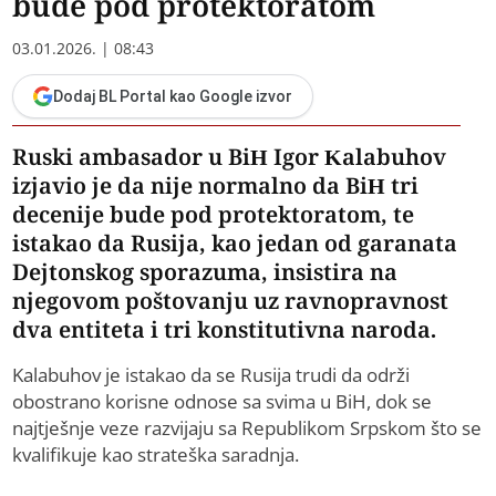
bude pod protektoratom
03.01.2026. | 08:43
Dodaj BL Portal kao Google izvor
Ruski ambasador u BiH Igor Kalabuhov
izjavio je da nije normalno da BiH tri
decenije bude pod protektoratom, te
istakao da Rusija, kao jedan od garanata
Dejtonskog sporazuma, insistira na
njegovom poštovanju uz ravnopravnost
dva entiteta i tri konstitutivna naroda.
Kalabuhov je istakao da se Rusija trudi da održi
obostrano korisne odnose sa svima u BiH, dok se
najtješnje veze razvijaju sa Republikom Srpskom što se
kvalifikuje kao strateška saradnja.