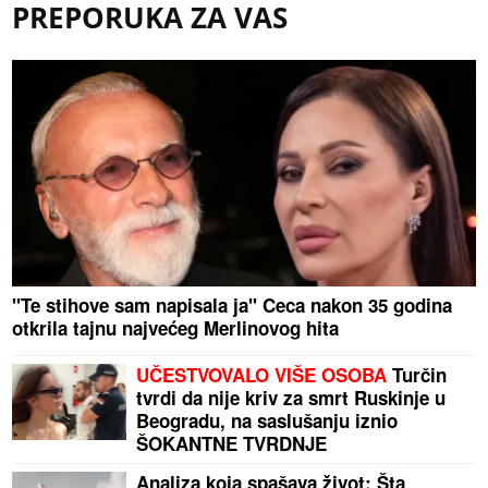
PREPORUKA ZA VAS
"Te stihove sam napisala ja" Ceca nakon 35 godina
otkrila tajnu najvećeg Merlinovog hita
UČESTVOVALO VIŠE OSOBA
Turčin
tvrdi da nije kriv za smrt Ruskinje u
Beogradu, na saslušanju iznio
ŠOKANTNE TVRDNJE
Analiza koja spašava život: Šta