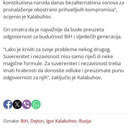
konstitutivna naroda danas bezalternativna osnova za
pronalaženje obostrano prihvatljivih kompromisa”,
ocijenio je Kalabuhov.
On smatra da je najvažnije da bude preuzeta
odgovornost za budućnost BiH i sljedećih generacija.
“Lako je kriviti za svoje probleme nekog drugog.
Suverenitet i nezavisnost nisu samo riječi ili neke
magične formule. Za suverenitet i nezavisnost treba
imati hrabrosti da donosite odluke i preuzimate punu
odgovornost za njih”, zaključio je Kalabuhov.
Oznake:
BiH
,
Dejton
,
Igor Kalabuhov
,
Rusija