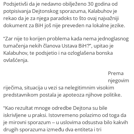
Podsjetivši da je nedavno obilježeno 30 godina od
potpisivanja Dejtonskog sporazuma, Kalabuhov je
rekao da je za njega paradoks to što ovaj najvažniji
dokument za BiH još nije preveden na lokalne jezike.
“Zar nije to korijen problema kada nema jednoglasnog
tumačenja nekih članova Ustava BiH?”, upitao je
Kalabuhov, te podsjetio i na ozloglašena bonska
ovlašćenja.
Prema
njegovim
riječima, situacija u vezi sa nelegitimnim visokim
predstavnikom postala je apoteoza njihove politike.
“Kao rezultat mnoge odredbe Dejtona su bile
iskrivljene u praksi. Istovremeno polazimo od toga da
je mirovni sporazum – u uslovima odsustva bilo kakvih
drugih sporazuma između dva entiteta i tri