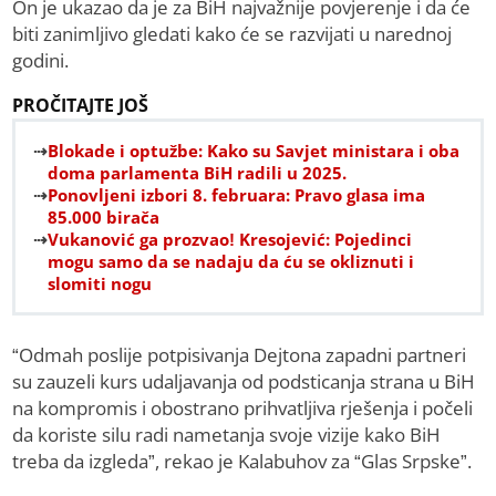
On je ukazao da je za BiH najvažnije povjerenje i da će
biti zanimljivo gledati kako će se razvijati u narednoj
godini.
PROČITAJTE JOŠ
Blokade i optužbe: Kako su Savjet ministara i oba
doma parlamenta BiH radili u 2025.
Ponovljeni izbori 8. februara: Pravo glasa ima
85.000 birača
Vukanović ga prozvao! Kresojević: Pojedinci
mogu samo da se nadaju da ću se okliznuti i
slomiti nogu
“Odmah poslije potpisivanja Dejtona zapadni partneri
su zauzeli kurs udaljavanja od podsticanja strana u BiH
na kompromis i obostrano prihvatljiva rješenja i počeli
da koriste silu radi nametanja svoje vizije kako BiH
treba da izgleda”, rekao je Kalabuhov za “Glas Srpske”.