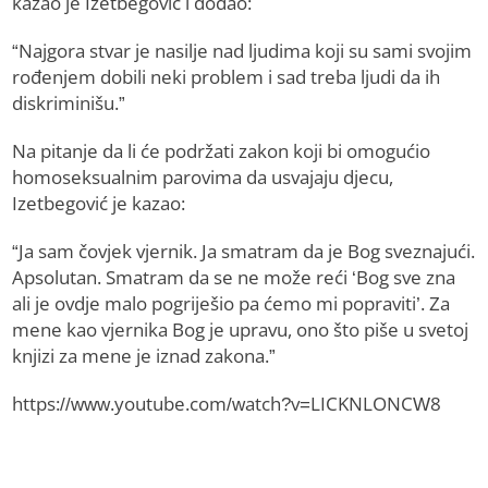
kazao je Izetbegović i dodao:
“Najgora stvar je nasilje nad ljudima koji su sami svojim
rođenjem dobili neki problem i sad treba ljudi da ih
diskriminišu.”
Na pitanje da li će podržati zakon koji bi omogućio
homoseksualnim parovima da usvajaju djecu,
Izetbegović je kazao:
“Ja sam čovjek vjernik. Ja smatram da je Bog sveznajući.
Apsolutan. Smatram da se ne može reći ‘Bog sve zna
ali je ovdje malo pogriješio pa ćemo mi popraviti’. Za
mene kao vjernika Bog je upravu, ono što piše u svetoj
knjizi za mene je iznad zakona.”
https://www.youtube.com/watch?v=LICKNLONCW8