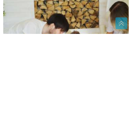
Mit o najmlađoj djeci: Život im često nije lak kao što
se misli
Novi vlasnici donijeli odluku:
Jugoslovenski gigant gasi
proizvodnju nakon 106 godina
Poginuo motorista: Teška nesreća
kod Kotor Varoša