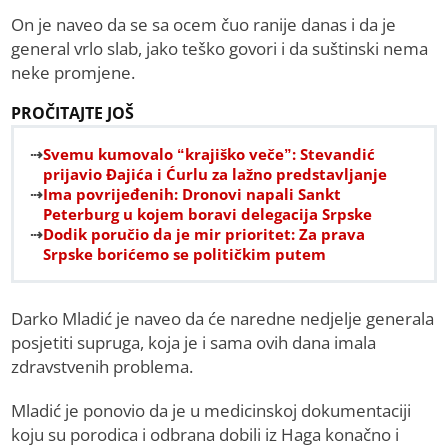
On je naveo da se sa ocem čuo ranije danas i da je
general vrlo slab, jako teško govori i da suštinski nema
neke promjene.
PROČITAJTE JOŠ
Svemu kumovalo “krajiško veče”: Stevandić
prijavio Đajića i Ćurlu za lažno predstavljanje
Ima povrijeđenih: Dronovi napali Sankt
Peterburg u kojem boravi delegacija Srpske
Dodik poručio da je mir prioritet: Za prava
Srpske borićemo se političkim putem
Darko Mladić je naveo da će naredne nedjelje generala
posjetiti supruga, koja je i sama ovih dana imala
zdravstvenih problema.
Mladić je ponovio da je u medicinskoj dokumentaciji
koju su porodica i odbrana dobili iz Haga konačno i