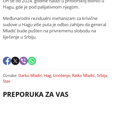
On se od 2024. godine nalazi u pritvorskoj bolnici u
Hagu, gde je pod palijativnom njegom.
Međunarodni rezidualni mehanizam za krivične
sudove u Hagu više puta je odbio zahtjev da general
Mladić bude pušten na privremenu slobodu na
liječenje u Srbiju.
Oznake:
Darko Mladić
,
Hag
,
Iznošenje
,
Ratko Mladić
,
Srbija
,
Stav
PREPORUKA ZA VAS