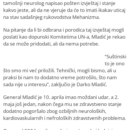
tamošnji neurolog napisao pošten izvještaj i stanje
kakvo jeste, ali da ne vjeruje da će to imati ikakav uticaj
na stav sadašnjeg rukovodstva Mehanizma.
Na pitanje da li bi odbrana i porodica taj izvještaj mogli
poslati kao dopunski Komitetima UN-a, Mladić je rekao
da se može pridodati, ali da nema potrebe.
“Suštinski
to je ono
što smo mi već priložili. Tehnički, mogli bismo, ali u
praksi bi nam to dodatno vreme potrošilo, što nam
sada nije u interesu”, zaključio je Darko Mladić.
General Mladić je 10. aprila imao moždani udar, a 2.
maja još jedan, nakon čega mu se zdravstveno stanje
dodatno pogoršalo zbog ozbiljnih neuroloških,
kardiovaskularnih i nefroloških zdravstvenih problema.