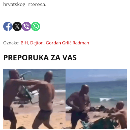
hrvatskog interesa.
Oznake:
BiH
,
Dejton
,
Gordan Grlić Radman
PREPORUKA ZA VAS