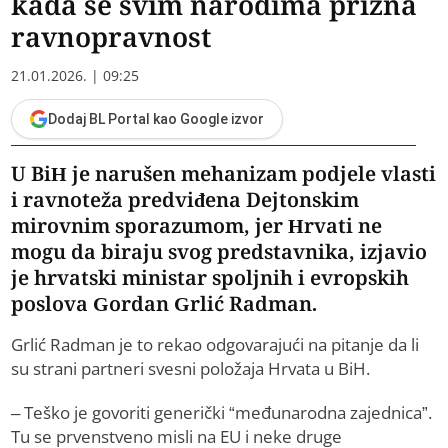
kada se svim narodima prizna
ravnopravnost
21.01.2026. | 09:25
Dodaj BL Portal kao Google izvor
U BiH je narušen mehanizam podjele vlasti
i ravnoteža predviđena Dejtonskim
mirovnim sporazumom, jer Hrvati ne
mogu da biraju svog predstavnika, izjavio
je hrvatski ministar spoljnih i evropskih
poslova Gordan Grlić Radman.
Grlić Radman je to rekao odgovarajući na pitanje da li
su strani partneri svesni položaja Hrvata u BiH.
– Teško je govoriti generički “međunarodna zajednica”.
Tu se prvenstveno misli na EU i neke druge