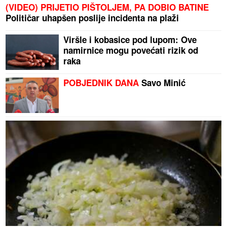
(VIDEO) PRIJETIO PIŠTOLJEM, PA DOBIO BATINE
Političar uhapšen poslije incidenta na plaži
Viršle i kobasice pod lupom: Ove
namirnice mogu povećati rizik od
raka
POBJEDNIK DANA
Savo Minić