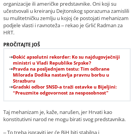
organizacije ili američke predstavnike. Oni koji su
učestvovali u kreiranju Dejtonskog sporazuma zamislili
su mulitetničku zemlju u kojoj će postojati mehanizam
podjele vlasti i ravnoteža – rekao je Grlić Radman za
HRT.
PROČITAJTE JOŠ
Đokić apsolutni rekorder: Ko su najdugovječniji
ministri u Vladi Republike Srpske?
Pravda na posljednjem testu: Tim odbrane
Milorada Dodika nastavlja pravnu borbu u
Strazburu
Gradski odbor SNSD-a traži ostavke u Bijeljini:
“Preuzmite odgovornost za nesposobnost”
Taj mehanizam je, kaže, narušen, jer Hrvati kao
konstitutivni narod ne mogu birati svog predstavnika.
– To treba ispraviti jer će BiH biti stabilna i