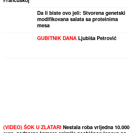
Francuskoj
Da li biste ovo jeli: Stvorena genetski
modifikovana salata sa proteinima
mesa
GUBITNIK DANA
Ljubiša Petrović
(VIDEO) ŠOK U ZLATARI
Nestala roba vrijedna 10.000