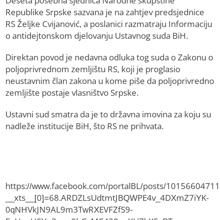
Deseta posebna sjednica Narodne skupštine
Republike Srpske sazvana je na zahtjev predsjednice
RS Željke Cvijanović, a poslanici razmatraju Informaciju
o antidejtonskom djelovanju Ustavnog suda BiH.
Direktan povod je nedavna odluka tog suda o Zakonu o
poljoprivrednom zemljištu RS, koji je proglasio
neustavnim član zakona u kome piše da poljoprivredno
zemljište postaje vlasništvo Srpske.
Ustavni sud smatra da je to državna imovina za koju su
nadleže institucije BiH, što RS ne prihvata.
https://www.facebook.com/portalBL/posts/1015660471
__xts__[0]=68.ARDZLsUdtmtJBQWPE4v_4DXmZ7iYK-
0qNHVkJN9AL9m3TwRXEVFZfS9-