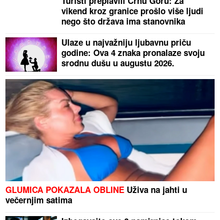
Turisti preplavili Crnu Goru: Za
vikend kroz granice prošlo više ljudi
nego što država ima stanovnika
Ulaze u najvažniju ljubavnu priču
godine: Ova 4 znaka pronalaze svoju
srodnu dušu u augustu 2026.
GLUMICA POKAZALA OBLINE
Uživa na jahti u
večernjim satima