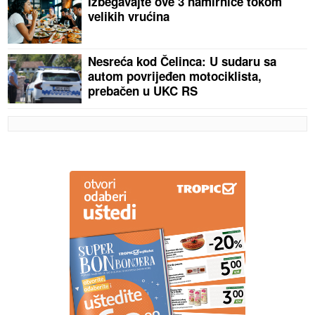
Izbegavajte ove 3 namirnice tokom
velikih vrućina
Nesreća kod Čelinca: U sudaru sa
autom povrijeđen motociklista,
prebačen u UKC RS