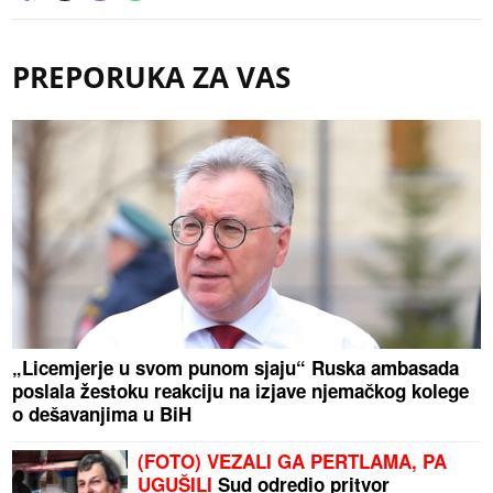
PREPORUKA ZA VAS
„Licemjerje u svom punom sjaju“ Ruska ambasada
poslala žestoku reakciju na izjave njemačkog kolege
o dešavanjima u BiH
(FOTO) VEZALI GA PERTLAMA, PA
UGUŠILI
Sud odredio pritvor