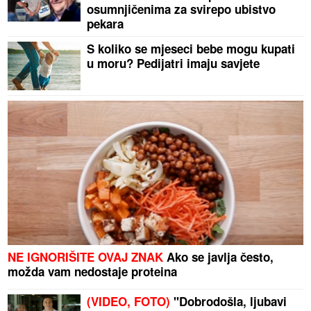
osumnjičenima za svirepo ubistvo
pekara
S koliko se mjeseci bebe mogu kupati
u moru? Pedijatri imaju savjete
NE IGNORIŠITE OVAJ ZNAK
Ako se javlja često,
možda vam nedostaje proteina
(VIDEO, FOTO)
"Dobrodošla, ljubavi