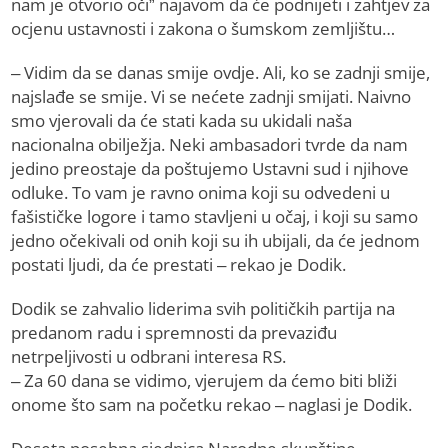
nam je otvorio oči” najavom da će podnijeti i zahtjev za
ocjenu ustavnosti i zakona o šumskom zemljištu…
– Vidim da se danas smije ovdje. Ali, ko se zadnji smije,
najslađe se smije. Vi se nećete zadnji smijati. Naivno
smo vjerovali da će stati kada su ukidali naša
nacionalna obilježja. Neki ambasadori tvrde da nam
jedino preostaje da poštujemo Ustavni sud i njihove
odluke. To vam je ravno onima koji su odvedeni u
fašističke logore i tamo stavljeni u očaj, i koji su samo
jedno očekivali od onih koji su ih ubijali, da će jednom
postati ljudi, da će prestati – rekao je Dodik.
Dodik se zahvalio liderima svih političkih partija na
predanom radu i spremnosti da prevaziđu
netrpeljivosti u odbrani interesa RS.
– Za 60 dana se vidimo, vjerujem da ćemo biti bliži
onome što sam na početku rekao – naglasi je Dodik.