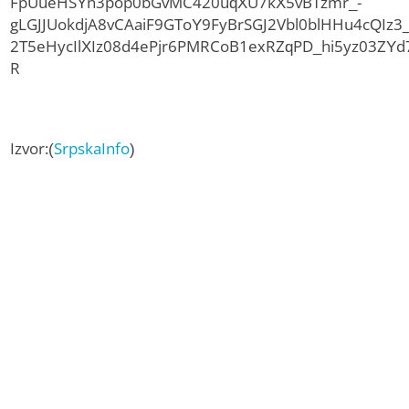
FpUueHSYn3pop0bGvMC420uqXU7kX5vBTzmr_-
gLGJJUokdjA8vCAaiF9GToY9FyBrSGJ2Vbl0blHHu4cQI
2T5eHycIlXIz08d4ePjr6PMRCoB1exRZqPD_hi5yz03ZYd
R
Izvor:(
SrpskaInfo
)