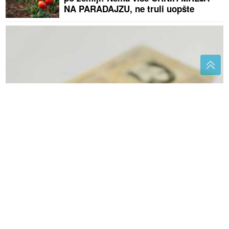
NA PARADAJZU, ne truli uopšte
Ako imate ova 3 broja u JMBG, pravi ste sretnici
Četiri horoskopska znaka u kojima se
rađaju najbolji sportisti
(FOTO) MNOGI NE VJERUJU DA JE
TO ONA
Seka Aleksić smršala 14
kilograma, injekcije joj ubrzale