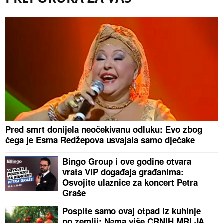
Pred smrt donijela neočekivanu odluku: Evo zbog
čega je Esma Redžepova usvajala samo dječake
Bingo Group i ove godine otvara
vrata VIP događaja građanima:
Osvojite ulaznice za koncert Petra
Graše
Pospite samo ovaj otpad iz kuhinje
po zemlji: Nema više CRNIH MRLJA