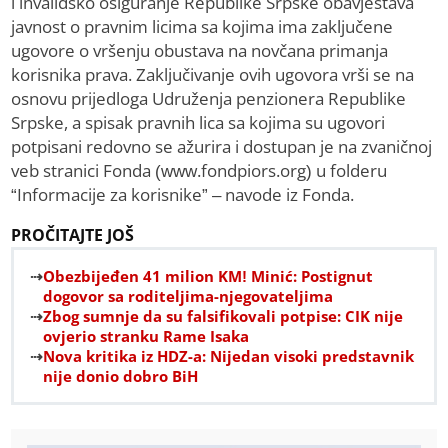
i invalidsko osiguranje Republike Srpske obavještava
javnost o pravnim licima sa kojima ima zaključene
ugovore o vršenju obustava na novčana primanja
korisnika prava. Zaključivanje ovih ugovora vrši se na
osnovu prijedloga Udruženja penzionera Republike
Srpske, a spisak pravnih lica sa kojima su ugovori
potpisani redovno se ažurira i dostupan je na zvaničnoj
veb stranici Fonda (www.fondpiors.org) u folderu
“Informacije za korisnike” – navode iz Fonda.
PROČITAJTE JOŠ
Obezbijeđen 41 milion KM! Minić: Postignut
dogovor sa roditeljima-njegovateljima
Zbog sumnje da su falsifikovali potpise: CIK nije
ovjerio stranku Rame Isaka
Nova kritika iz HDZ-a: Nijedan visoki predstavnik
nije donio dobro BiH