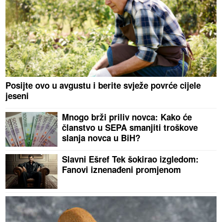
Posijte ovo u avgustu i berite svježe povrće cijele
jeseni
Mnogo brži priliv novca: Kako će
članstvo u SEPA smanjiti troškove
slanja novca u BiH?
Slavni Ešref Tek šokirao izgledom:
Fanovi iznenađeni promjenom