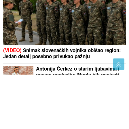
(VIDEO)
Snimak slovenačkih vojnika obišao region:
Jedan detalj posebno privukao pažnju
Antonija Čerkez o starim ljubavima i
novom poglavlju: Mogla bih napisati
roman
(FOTO) NAJNOVIJA PROGNOZA
Za
vikend malo svježije, a onda VELIKE
VRUĆINE, sve do ovog datuma