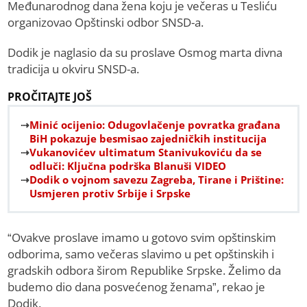
Međunarodnog dana žena koju je večeras u Tesliću
organizovao Opštinski odbor SNSD-a.
Dodik je naglasio da su proslave Osmog marta divna
tradicija u okviru SNSD-a.
PROČITAJTE JOŠ
Minić ocijenio: Odugovlačenje povratka građana
BiH pokazuje besmisao zajedničkih institucija
Vukanovićev ultimatum Stanivukoviću da se
odluči: Ključna podrška Blanuši VIDEO
Dodik o vojnom savezu Zagreba, Tirane i Prištine:
Usmjeren protiv Srbije i Srpske
“Ovakve proslave imamo u gotovo svim opštinskim
odborima, samo večeras slavimo u pet opštinskih i
gradskih odbora širom Republike Srpske. Želimo da
budemo dio dana posvećenog ženama”, rekao je
Dodik.