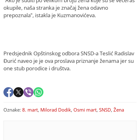
“Ako je suditi po velikom broju žena koje su se večeras
okupile, naša stranka je značaj žena odavno
prepoznala”, istakla je Kuzmanovićeva.
Predsjednik Opštinskog odbora SNSD-a Teslić Radislav
Đurić naveo je je ova proslava priznanje ženama jer su
one stub porodice i društva.
Oznake:
8. mart
,
Milorad Dodik
,
Osmi mart
,
SNSD
,
Žena