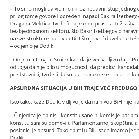
– To smo mogli da vidimo i kroz nedavni istup jednog 
prilog tome govore i određeni napadi Bakira Izetbegovi
Dragana Mektića, tvrdeći da je on u pravu a Tužilaštvo n
bezbjednosnom sektoru, što Bakir Izetbegović naravno i
na sve strukture na nivou BiH što je već dovelo do teških
– ocijenio je Dodik.
On je u intervjuu Srni rekao da je već vidljivo da je
od toga da nije bilo u mogućnosti da predloži kandidat
predstavnici, tvrdeći da su potrebne neke dodatne kon
APSURDNA SITUACIЈA U BiH TRAЈE VEĆ PREDUGO
Isto tako, kaže Dodik, vidljivo je da na nivou BiH nije 
– Činjenica je da nisu konstituisane ni komisije parlam
konstituisani su domovi u Parlamentarnoj skupštini, a t
poslanici je apsurd. Tako da mi u BiH sada imamo jedn
Dodik.