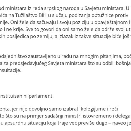
od ministara iz reda srpskog naroda u Savjetu ministara. U
ća na Tužilaštvo BiH u slučaju podizanja optužnice protiv
ije. Oni žele da sačuvaju i svoju poziciju u obavještajnom i
 ne krije. Sve to govori da oni samo žele da održe svoj ut
 posljedica po zemlju, a izlazak iz takve situacije biće još 
 Predsjedništvo zaustavljeno u radu na mnogim pitanjima, po
a za predsjedavjućeg Savjeta ministara što su odbili bošnja
sultacije.
konstituisan ni parlament.
enta, jer nije dovoljno samo izabrati kolegijume i reći
o što su na primjer sadašnji ministri istovremeno i delegat
u apsurdnu situaciju koja traje već previše dugo – naveo j