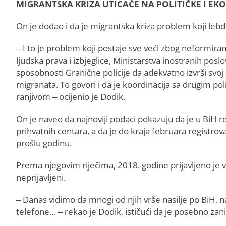
MIGRANTSKA KRIZA UTICAĆE NA POLITIČKE I EK
On je dodao i da je migrantska kriza problem koji lebd
– I to je problem koji postaje sve veći zbog neformiran
ljudska prava i izbjeglice, Ministarstva inostranih pos
sposobnosti Granične policije da adekvatno izvrši svoj
migranata. To govori i da je koordinacija sa drugim po
ranjivom – ocijenio je Dodik.
On je naveo da najnoviji podaci pokazuju da je u BiH 
prihvatnih centara, a da je do kraja februara registro
prošlu godinu.
Prema njegovim riječima, 2018. godine prijavljeno je v
neprijavljeni.
– Danas vidimo da mnogi od njih vrše nasilje po BiH, n
telefone… – rekao je Dodik, ističući da je posebno zani