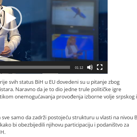
01:12
je svih status BiH u EU dovedeni su u pitanje zbog
tara. Naravno da je to dio jedne trule političke igre
olitikom onemogućavanja provođenja izborne volje srpskog i
 sve samo da zadrži postojeću strukturu u vlasti na nivou 
ako bi obezbijedili njihovu participaciju i podaništvo za
iH.