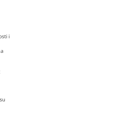
sti i
ma
t
 su