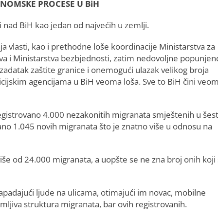
ONOMSKE PROCESE U BiH
i nad BiH kao jedan od najvećih u zemlji.
ja vlasti, kao i prethodne loše koordinacije Ministarstva za
lova i Ministarstva bezbjednosti, zatim nedovoljne popunjeno
 zadatak zaštite granice i onemogući ulazak velikog broja
licijskim agencijama u BiH veoma loša. Sve to BiH čini veo
registrovano 4.000 nezakonitih migranata smještenih u šes
vano 1.045 novih migranata što je znatno više u odnosu na
iše od 24.000 migranata, a uopšte se ne zna broj onih koji
apadajući ljude na ulicama, otimajući im novac, mobilne
mljiva struktura migranata, bar ovih registrovanih.