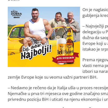
On je naglasi
gubljenja kred
– Najsvježiji 
delegaciju u 
dužna da saop
Evrope koji u
istakao je srp
Prema njegovi
vlasti nema p
izbori sa na
zemlje Evrope koje su veoma važni partneri BiH.
– Nedavno je rečeno da je Italija ušla u proces recesij
Njemačke u prva tri mjeseca ove godine značajno smanj
privrednu poziciju BiH i uticati na njenu ekonomiju i u