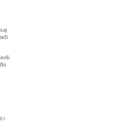
icaj
teži
čevši
čki
i i
e