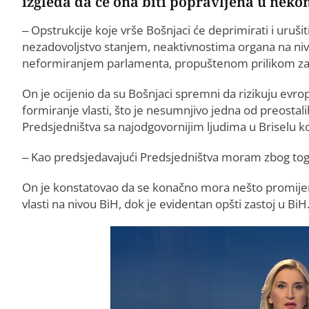
izgleda da će ona biti popravljena u ne
– Opstrukcije koje vrše Bošnjaci će deprimirati i uruš
nezadovoljstvo stanjem, neaktivnostima organa na niv
neformiranjem parlamenta, propuštenom prilikom za ev
On je ocijenio da su Bošnjaci spremni da rizikuju evro
formiranje vlasti, što je nesumnjivo jedna od preostali
Predsjedništva sa najodgovornijim ljudima u Briselu koji
– Kao predsjedavajući Predsjedništva moram zbog toga 
On je konstatovao da se konačno mora nešto promijenit
vlasti na nivou BiH, dok je evidentan opšti zastoj u BiH
Video
Player