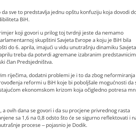
o da sve to predstavlja jednu opštu konfuziju koja dovodi d
ibiliteta BiH.
primjer koji govori u prilog toj tvrdnji jeste da nemamo
Parlamentarnoj skupštini Savjeta Evrope a koju je BiH bila
šti do 6. aprila, imajući u vidu unutrašnju dinamiku Savjeta
 aprilu treba da potvrdi agremane izabranim predstavnicim
ski član Predsjedništva.
m riječima, dodatni problemi je i to da zbog neformiranja
rovođenja reformi u BiH koje bi poboljšale mogućnosti da 
rastajućom ekonomskom krizom koja očigledno potresa m
e, a ovih dana se govori i da su procjene privrednog rasta
ene sa 1,6 na 0,8 odsto što će se sigurno reflektovati i n
nutrašnje procese – pojasnio je Dodik.