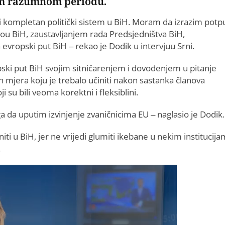
kom razumnom periodu.
iti kompletan politički sistem u BiH. Moram da izrazim pot
ou BiH, zaustavljanjem rada Predsjedništva BiH,
ropski put BiH – rekao je Dodik u intervjuu Srni.
pski put BiH svojim sitničarenjem i dovođenjem u pitanje
h mjera koju je trebalo učiniti nakon sastanka članova
 su bili veoma korektni i fleksiblini.
da uputim izvinjenje zvaničnicima EU – naglasio je Dodik.
i u BiH, jer ne vrijedi glumiti ikebane u nekim institucij
.