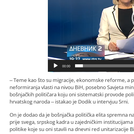
00:00
– Teme kao što su migracije, ekonomske reforme, a pri
neformiranja vlasti na nivou BiH, posebno Savjeta minis
bošnjačkih političara koju oni sistematski provode p
hrvatskog naroda – istakao je Dodik u intervjuu Srni.
On je dodao da je bošnjačka politička elita spremna na
prije svega, srpskog kadra u zajedničkim institucijama k
politike koje su oni stavili na dnevni red unitarizacije B