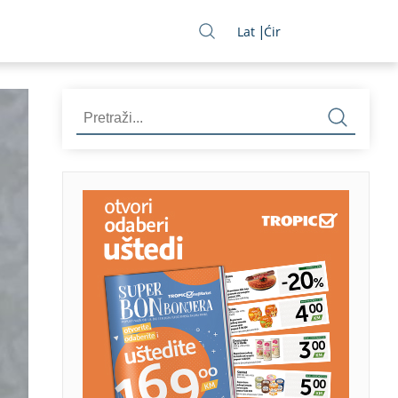
Lat
Ćir