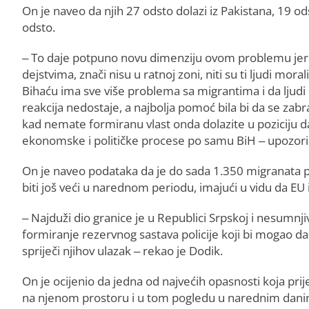
On je naveo da njih 27 odsto dolazi iz Pakistana, 19 ods
odsto.
– To daje potpuno novu dimenziju ovom problemu jer P
dejstvima, znači nisu u ratnoj zoni, niti su ti ljudi mora
Bihaću ima sve više problema sa migrantima i da ljudi
reakcija nedostaje, a najbolja pomoć bila bi da se zabr
kad nemate formiranu vlast onda dolazite u poziciju da
ekonomske i političke procese po samu BiH – upozorio
On je naveo podataka da je do sada 1.350 migranata podn
biti još veći u narednom periodu, imajući u vidu da EU 
– Najduži dio granice je u Republici Srpskoj i nesumnjiv
formiranje rezervnog sastava policije koji bi mogao da
spriječi njihov ulazak – rekao je Dodik.
On je ocijenio da jedna od najvećih opasnosti koja prij
na njenom prostoru i u tom pogledu u narednim danim