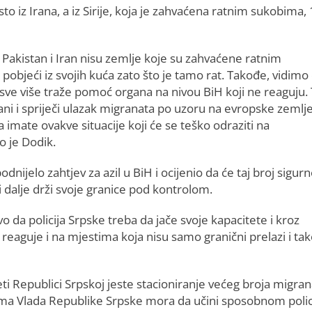
to iz Irana, a iz Sirije, koja je zahvaćena ratnim sukobima,
akistan i Iran nisu zemlje koje su zahvaćene ratnim
li pobjeći iz svojih kuća zato što je tamo rat. Takođe, vidimo
 sve više traže pomoć organa na nivou BiH koji ne reaguju.
ani i spriječi ulazak migranata po uzoru na evropske zemlje.
 imate ovakve situacije koji će se teško odraziti na
 je Dodik.
ijelo zahtjev za azil u BiH i ocijenio da će taj broj sigur
i dalje drži svoje granice pod kontrolom.
o da policija Srpske treba da jače svoje kapacitete i kroz
 reaguje i na mjestima koja nisu samo granični prelazi i ta
eti Republici Srpskoj jeste stacioniranje većeg broja migra
a Vlada Republike Srpske mora da učini sposobnom polici