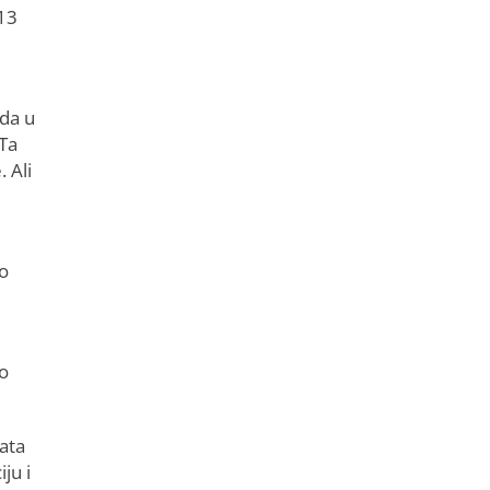
 13
 da u
 Ta
 Ali
no
ko
nata
ju i