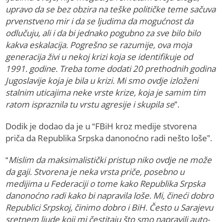
upravo da se bez obzira na teške političke teme sačuva
prvenstveno mir i da se ljudima da mogućnost da
odlučuju, ali i da bi jednako pogubno za sve bilo bilo
kakva eskalacija. Pogrešno se razumije, ova moja
generacija živi u nekoj krizi koja se identifikuje od
1991. godine. Treba tome dodati 20 prethodnih godina
Jugoslavije koja je bila u krizi. Mi smo ovdje izloženi
stalnim uticajima neke vrste krize, koja je samim tim
ratom ispraznila tu vrstu agresije i skupila se
”.
Dodik je dodao da je u “FBiH kroz medije stvorena
priča da Republika Srpska danonoćno radi nešto loše”.
“
Mislim da maksimalistički pristup niko ovdje ne može
da gaji. Stvorena je neka vrsta priče, posebno u
medijima u Federaciji o tome kako Republika Srpska
danonoćno radi kako bi napravila loše. Mi, čineći dobro
Republici Srpskoj, činimo dobro i BiH. Često u Sarajevu
sretnem ljude koji mi čestitaju što smo napravili auto-