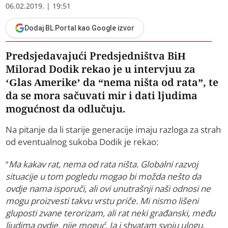
06.02.2019. | 19:51
Dodaj BL Portal kao Google izvor
Predsjedavajući Predsjedništva BiH
Milorad Dodik rekao je u intervjuu za
‘Glas Amerike’ da “nema ništa od rata”, te
da se mora sačuvati mir i dati ljudima
mogućnost da odlučuju.
Na pitanje da li starije generacije imaju razloga za strah
od eventualnog sukoba Dodik je rekao:
“
Ma kakav rat, nema od rata ništa. Globalni razvoj
situacije u tom pogledu mogao bi možda nešto da
ovdje nama isporuči, ali ovi unutrašnji naši odnosi ne
mogu proizvesti takvu vrstu priče. Mi nismo lišeni
gluposti zvane terorizam, ali rat neki građanski, među
ljudima ovdje, nije moguć. Ja i shvatam svoju ulogu,