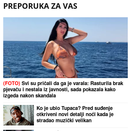
PREPORUKA ZA VAS
(FOTO)
Svi su pričali da ga je varala: Rasturila brak
pjevaču i nestala iz javnosti, sada pokazala kako
izgeda nakon skandala
Ko je ubio Tupaca? Pred suđenje
otkriveni novi detalji noći kada je
stradao muzički velikan