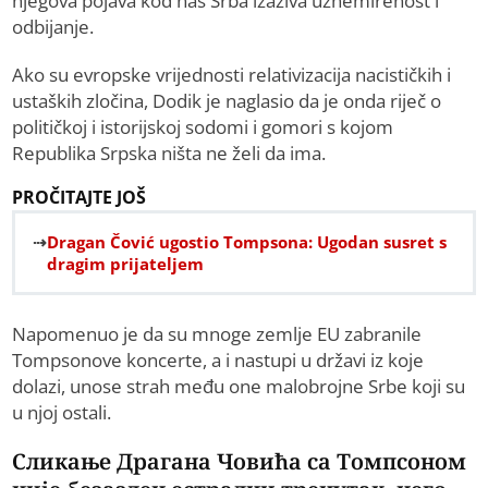
njegova pojava kod nas Srba izaziva uznemirenost i
odbijanje.
Ako su evropske vrijednosti relativizacija nacističkih i
ustaških zločina, Dodik je naglasio da je onda riječ o
političkoj i istorijskoj sodomi i gomori s kojom
Republika Srpska ništa ne želi da ima.
PROČITAJTE JOŠ
Dragan Čović ugostio Tompsona: Ugodan susret s
dragim prijateljem
Napomenuo je da su mnoge zemlje EU zabranile
Tompsonove koncerte, a i nastupi u državi iz koje
dolazi, unose strah među one malobrojne Srbe koji su
u njoj ostali.
Сликање Драгана Човића са Томпсоном