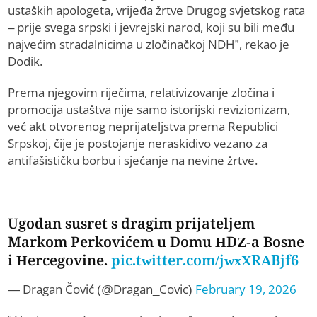
ustaških apologeta, vrijeđa žrtve Drugog svjetskog rata
– prije svega srpski i jevrejski narod, koji su bili među
najvećim stradalnicima u zločinačkoj NDH”, rekao je
Dodik.
Prema njegovim riječima, relativizovanje zločina i
promocija ustaštva nije samo istorijski revizionizam,
već akt otvorenog neprijateljstva prema Republici
Srpskoj, čije je postojanje neraskidivo vezano za
antifašističku borbu i sjećanje na nevine žrtve.
Ugodan susret s dragim prijateljem
Markom Perkovićem u Domu HDZ-a Bosne
i Hercegovine.
pic.twitter.com/jwxXRABjf6
— Dragan Čović (@Dragan_Covic)
February 19, 2026