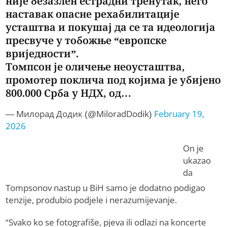
није безазлен естрадни тренутак, него
наставак опасне рехабилитације
усташтва и покушај да се та идеологија
пресвуче у тобожње “европске
вриједности”.
Томпсон је оличење неоусташтва,
промотер поклича под којима је убијено
800.000 Срба у НДХ, од…
— Милорад Додик (@MiloradDodik)
February 19,
2026
On je
ukazao
da
Tompsonov nastup u BiH samo je dodatno podigao
tenzije, produbio podjele i nerazumijevanje.
“Svako ko se fotografiše, pjeva ili odlazi na koncerte