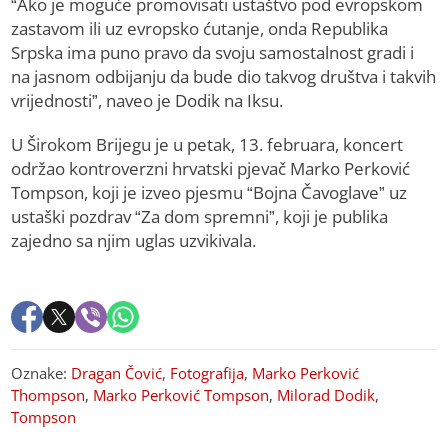
“Ako je moguće promovisati ustaštvo pod evropskom
zastavom ili uz evropsko ćutanje, onda Republika
Srpska ima puno pravo da svoju samostalnost gradi i
na jasnom odbijanju da bude dio takvog društva i takvih
vrijednosti”, naveo je Dodik na Iksu.
U Širokom Brijegu je u petak, 13. februara, koncert
održao kontroverzni hrvatski pjevač Marko Perković
Tompson, koji je izveo pjesmu “Bojna Čavoglave” uz
ustaški pozdrav “Za dom spremni”, koji je publika
zajedno sa njim uglas uzvikivala.
Oznake:
Dragan Čović
,
Fotografija
,
Marko Perković
Thompson
,
Marko Perković Tompson
,
Milorad Dodik
,
Tompson