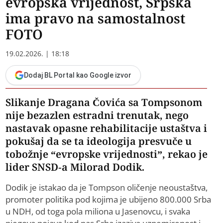
evropska vrijednost, Srpska
ima pravo na samostalnost
FOTO
19.02.2026. | 18:18
Dodaj BL Portal kao Google izvor
Slikanje Dragana Čovića sa Tompsonom
nije bezazlen estradni trenutak, nego
nastavak opasne rehabilitacije ustaštva i
pokušaj da se ta ideologija presvuče u
tobožnje “evropske vrijednosti”, rekao je
lider SNSD-a Milorad Dodik.
Dodik je istakao da je Tompson oličenje neoustaštva,
promoter politika pod kojima je ubijeno 800.000 Srba
u NDH, od toga pola miliona u Jasenovcu, i svaka