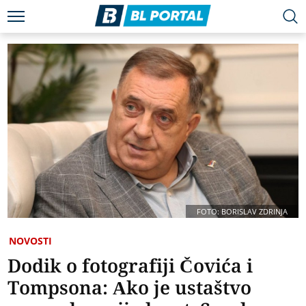
FOTO: BORISLAV ZDRINJA
NOVOSTI
Dodik o fotografiji Čovića i
Tompsona: Ako je ustaštvo