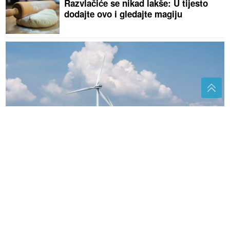
Razvlačiće se nikad lakše: U tijesto
dodajte ovo i gledajte magiju
OGROMAN ZAOKRET
Njemački energetski gigant
diže ruke od SAD
Otvaraju se vrata moći: Mlad Mjesec i
pomrčina Sunca u Lavu donose val
sreće OVIM znakovima