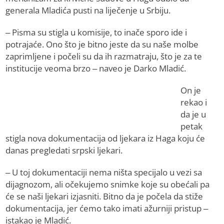
generala Mladića pusti na liječenje u Srbiju.
– Pisma su stigla u komisije, to inače sporo ide i
potrajaće. Ono što je bitno jeste da su naše molbe
zaprimljene i počeli su da ih razmatraju, što je za te
institucije veoma brzo – naveo je Darko Mladić.
On je
rekao i
da je u
petak
stigla nova dokumentacija od ljekara iz Haga koju će
danas pregledati srpski ljekari.
– U toj dokumentaciji nema ništa specijalo u vezi sa
dijagnozom, ali očekujemo snimke koje su obećali pa
će se naši ljekari izjasniti. Bitno da je počela da stiže
dokumentacija, jer ćemo tako imati ažurniji pristup –
istakao je Mladić.