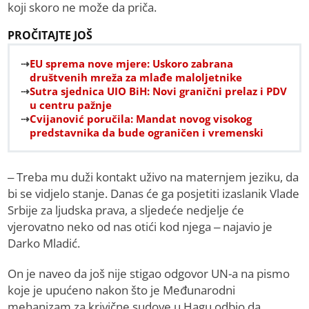
koji skoro ne može da priča.
PROČITAJTE JOŠ
EU sprema nove mjere: Uskoro zabrana
društvenih mreža za mlađe maloljetnike
Sutra sjednica UIO BiH: Novi granični prelaz i PDV
u centru pažnje
Cvijanović poručila: Mandat novog visokog
predstavnika da bude ograničen i vremenski
– Treba mu duži kontakt uživo na maternjem jeziku, da
bi se vidjelo stanje. Danas će ga posjetiti izaslanik Vlade
Srbije za ljudska prava, a sljedeće nedjelje će
vjerovatno neko od nas otići kod njega – najavio je
Darko Mladić.
On je naveo da još nije stigao odgovor UN-a na pismo
koje je upućeno nakon što je Međunarodni
mehanizam za krivične sudove u Hagu odbio da