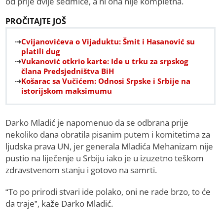
od prije dvije sedmice, a ni ona nije kompletna.
PROČITAJTE JOŠ
Cvijanovićeva o Vijaduktu: Šmit i Hasanović su
platili dug
Vukanović otkrio karte: Ide u trku za srpskog
člana Predsjedništva BiH
Košarac sa Vučićem: Odnosi Srpske i Srbije na
istorijskom maksimumu
Darko Mladić je napomenuo da se odbrana prije
nekoliko dana obratila pisanim putem i komitetima za
ljudska prava UN, jer generala Mladića Mehanizam nije
pustio na liječenje u Srbiju iako je u izuzetno teškom
zdravstvenom stanju i gotovo na samrti.
“To po prirodi stvari ide polako, oni ne rade brzo, to će
da traje”, kaže Darko Mladić.