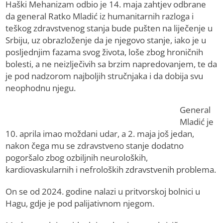
Haški Mehanizam odbio je 14. maja zahtjev odbrane
da general Ratko Mladić iz humanitarnih razloga i
teškog zdravstvenog stanja bude pušten na liječenje u
Srbiju, uz obrazloženje da je njegovo stanje, iako je u
posljednjim fazama svog života, loše zbog hroničnih
bolesti, a ne neizlječivih sa brzim napredovanjem, te da
je pod nadzorom najboljih stručnjaka i da dobija svu
neophodnu njegu.
General
Mladić je
10. aprila imao moždani udar, a 2. maja još jedan,
nakon čega mu se zdravstveno stanje dodatno
pogoršalo zbog ozbiljnih neuroloških,
kardiovaskularnih i nefroloških zdravstvenih problema.
On se od 2024. godine nalazi u pritvorskoj bolnici u
Hagu, gdje je pod palijativnom njegom.