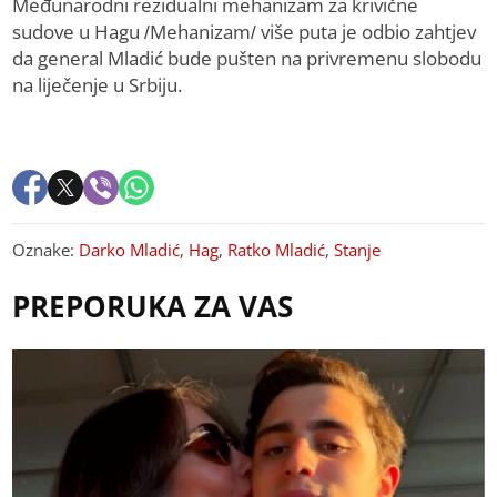
Međunarodni rezidualni mehanizam za krivične
sudove u Hagu /Mehanizam/ više puta je odbio zahtjev
da general Mladić bude pušten na privremenu slobodu
na liječenje u Srbiju.
Oznake:
Darko Mladić
,
Hag
,
Ratko Mladić
,
Stanje
PREPORUKA ZA VAS