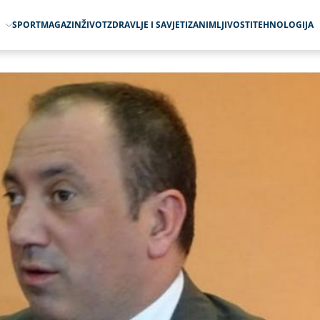
O
SPORT
MAGAZIN
ŽIVOT
ZDRAVLJE I SAVJETI
ZANIMLJIVOSTI
TEHNOLOGIJA