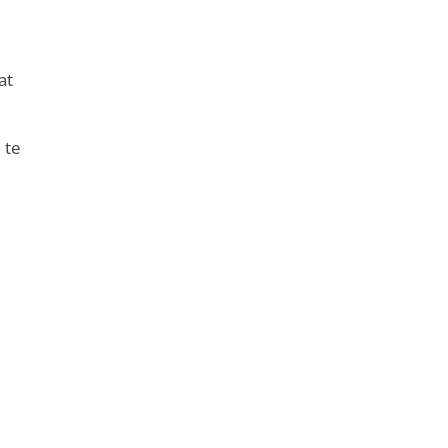
at
 te