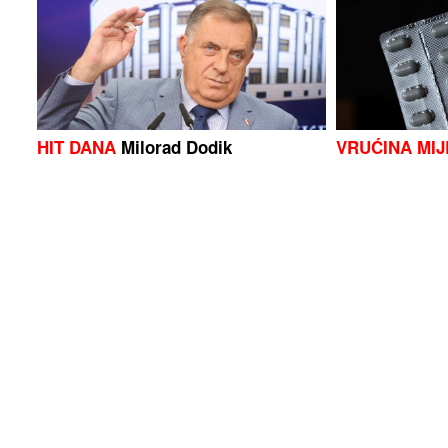
HIT DANA
Milorad Dodik
VRUĆINA MIJ
LIJEKOVA
Ova
posebno opre
Banjalučaninu prekršajna i
Godinama kori
KRIVIČNA prijava: Vrijeđao
pogrešno: Evo
policajce, pa im oštetio auto
čemu mat str