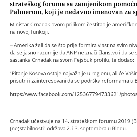
strateškog foruma sa zamjenikom pomoćn
Palmerom, koji je nedavno imenovan za s
Ministar Crnadak ovom prilikom čestitao je američko
na novoj funkciji.
– Amerika želi da se što prije formira vlast na svim niv
da se jasno razumije da ANP ne znači članstvo i da se
sastanka Crnadak na svom Fejsbuk profilu, te dodao:
“Pitanje Kosova ostaje najvažnije u regionu, ali će Vaš
prisutni i zainteresovani da se podrška reformama u B
https://www.facebook.com/125367794733621/phot
Crnadak učestvuje na 14. strateškom forumu 2019 (Ble
(ne)stabilnosti” održava 2. i 3. septembra u Bledu.