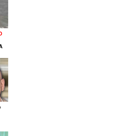
O
o
A
p