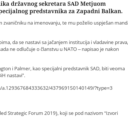
ika državnog sekretara SAD Metjuom
pecijalnog predstavnika za Zapadni Balkan.
m zvaničniku na imenovanju, te mu poželio uspješan mand
oima, da se nastavi sa jačanjem institucija i vladavine prava,
 sada ne odlučuje o članstvu u NATO – napisao je nakon
ington i Palmer, kao specijalni predstavnik SAD, biti veoma
iH nastavi”.
os/a.129367684333632/437969150140149/?type=3
d Strategic Forum 2019), koji se pod nazivom “Izvori