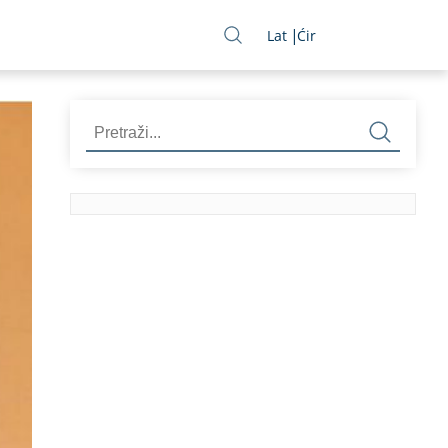
Lat
Ćir