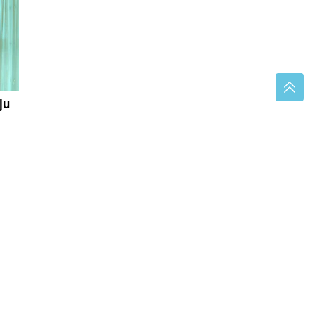
ju
azak