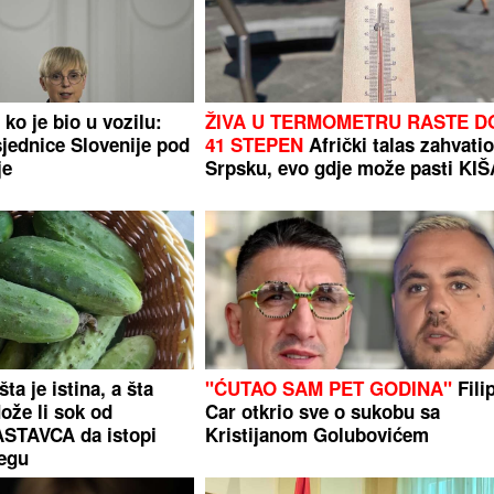
 ko je bio u vozilu:
ŽIVA U TERMOMETRU RASTE D
jednice Slovenije pod
41 STEPEN
Afrički talas zahvati
je
Srpsku, evo gdje može pasti KIŠ
šta je istina, a šta
"ĆUTAO SAM PET GODINA"
Fili
ože li sok od
Car otkrio sve o sukobu sa
STAVCA da istopi
Kristijanom Golubovićem
egu