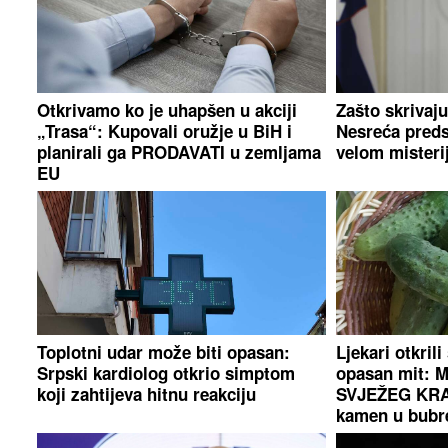
Otkrivamo ko je uhapšen u akciji
Zašto skrivaju
„Trasa“: Kupovali oružje u BiH i
Nesreća preds
planirali ga PRODAVATI u zemljama
velom misteri
EU
Toplotni udar može biti opasan:
Ljekari otkrili 
Srpski kardiolog otkrio simptom
opasan mit: M
koji zahtijeva hitnu reakciju
SVJEŽEG KRA
kamen u bubr