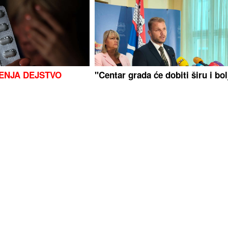
ENJA DEJSTVO
"Centar grada će dobiti širu i bol
 grupa ljudi mora biti
sliku" Stanivuković najavio
zna
završetak novog vodovoda i dol
električnih autobusa
stimo alu foliju
U BiH nema slučajeva
 čemu služi sjajna, a
ciklosporijaze, epidemija i dalje
ana
traje u SAD-u