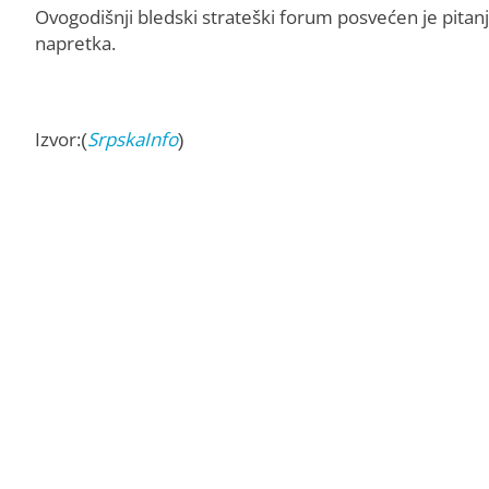
Ovogodišnji bledski strateški forum posvećen je pitanj
napretka.
Izvor:(
SrpskaInfo
)