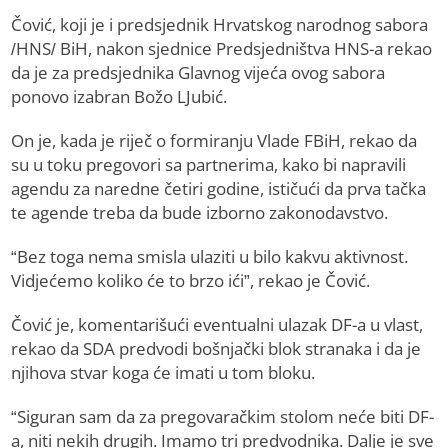
Čović, koji je i predsjednik Hrvatskog narodnog sabora
/HNS/ BiH, nakon sjednice Predsjedništva HNS-a rekao
da je za predsjednika Glavnog vijeća ovog sabora
ponovo izabran Božo LJubić.
On je, kada je riječ o formiranju Vlade FBiH, rekao da
su u toku pregovori sa partnerima, kako bi napravili
agendu za naredne četiri godine, ističući da prva tačka
te agende treba da bude izborno zakonodavstvo.
“Bez toga nema smisla ulaziti u bilo kakvu aktivnost.
Vidjećemo koliko će to brzo ići”, rekao je Čović.
Čović je, komentarišući eventualni ulazak DF-a u vlast,
rekao da SDA predvodi bošnjački blok stranaka i da je
njihova stvar koga će imati u tom bloku.
“Siguran sam da za pregovaračkim stolom neće biti DF-
a, niti nekih drugih. Imamo tri predvodnika. Dalje je sve