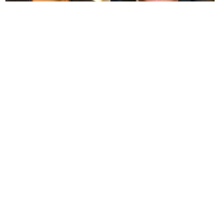
(VIDEO)
Ostaju li obojica u trci? Božović i Vukanović
pred odlukom koja može preokrenuti izbore
SVE ĆE DA EKSPLODIRA
Novi sukob
bukti na Bliskom istoku i prijeti da
izazove rat OGROMNIH RAZMJERA
(VIDEO) RODITELJI MOGLI SAMO DA
GLEDAJU
Dječaka odnijelo more,
evakuisano milion ljudi, otkazani
letovi, zaustavljen saobraćaj