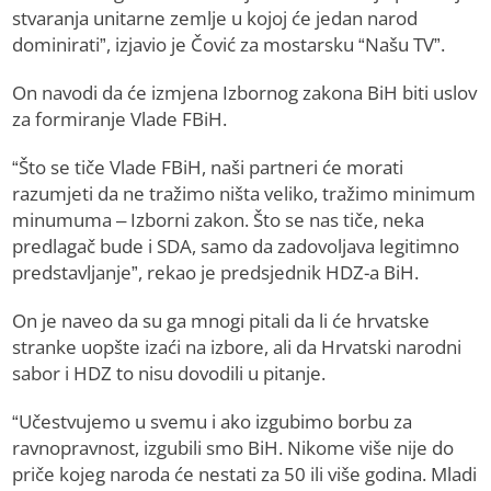
stvaranja unitarne zemlje u kojoj će jedan narod
dominirati”, izjavio je Čović za mostarsku “Našu TV”.
On navodi da će izmjena Izbornog zakona BiH biti uslov
za formiranje Vlade FBiH.
“Što se tiče Vlade FBiH, naši partneri će morati
razumjeti da ne tražimo ništa veliko, tražimo minimum
minumuma – Izborni zakon. Što se nas tiče, neka
predlagač bude i SDA, samo da zadovoljava legitimno
predstavljanje”, rekao je predsjednik HDZ-a BiH.
On je naveo da su ga mnogi pitali da li će hrvatske
stranke uopšte izaći na izbore, ali da Hrvatski narodni
sabor i HDZ to nisu dovodili u pitanje.
“Učestvujemo u svemu i ako izgubimo borbu za
ravnopravnost, izgubili smo BiH. Nikome više nije do
priče kojeg naroda će nestati za 50 ili više godina. Mladi