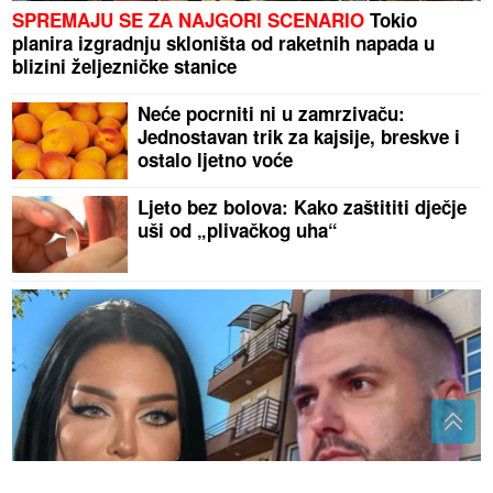
SPREMAJU SE ZA NAJGORI SCENARIO
Tokio
planira izgradnju skloništa od raketnih napada u
blizini željezničke stanice
Neće pocrniti ni u zamrzivaču:
Jednostavan trik za kajsije, breskve i
ostalo ljetno voće
Ljeto bez bolova: Kako zaštititi dječje
uši od „plivačkog uha“