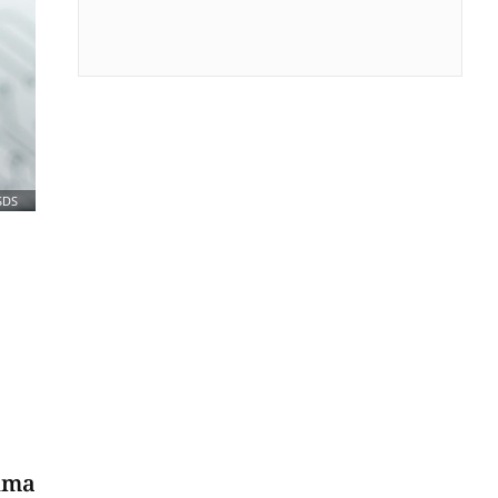
SDS
zima