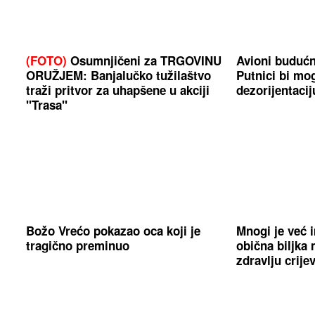
(FOTO)
Osumnjičeni za TRGOVINU
Avioni budućn
ORUŽJEM: Banjalučko tužilaštvo
Putnici bi mog
traži pritvor za uhapšene u akciji
dezorijentacij
"Trasa"
Božo Vrećo pokazao oca koji je
Mnogi je već 
tragično preminuo
obična biljka
zdravlju crije