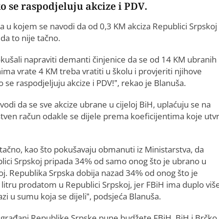
o se raspodjeluju akcize i PDV.
ma u kojem se navodi da od 0,3 KM akciza Republici Srpskoj
da to nije tačno.
okušali napraviti demanti činjenice da se od 14 KM ubranih
ma vrate 4 KM treba vratiti u školu i provjeriti njihove
o se raspodjeljuju akcize i PDV!”, rekao je Blanuša.
odi da se sve akcize ubrane u cijeloj BiH, uplaćuju se na
stven račun odakle se dijele prema koeficijentima koje utvr
 tačno, kao što pokušavaju obmanuti iz Ministarstva, da
lici Srpskoj pripada 34% od samo onog što je ubrano u
oj. Republika Srpska dobija nazad 34% od onog što je
o litru prodatom u Republici Srpskoj, jer FBiH ima duplo viš
azi u sumu koja se dijeli”, podsjeća Blanuša.
da građani Republike Srpske pune budžete FBiH, BiH i Brčko