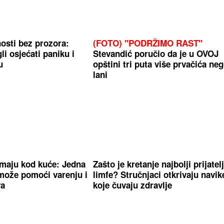
osti bez prozora:
(FOTO) "PODRŽIMO RAST"
li osjećati paniku i
Stevandić poručio da je u OVOJ
u
opštini tri puta više prvačića ne
lani
imaju kod kuće: Jedna
Zašto je kretanje najbolji prijatel
 može pomoći varenju i
limfe? Stručnjaci otkrivaju navik
va
koje čuvaju zdravlje