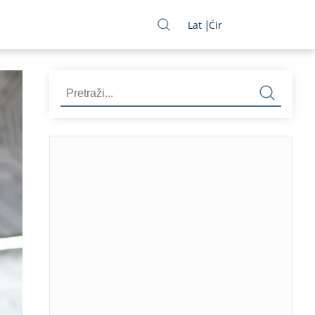
Lat
Ćir