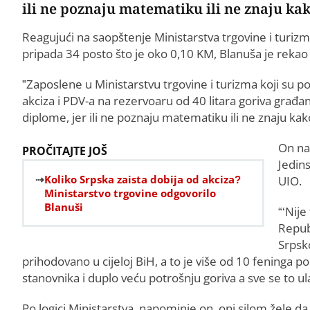
ili ne poznaju matematiku ili ne znaju kak
Reagujući na saopštenje Ministarstva trgovine i turiz
pripada 34 posto što je oko 0,10 KM, Blanuša je rekao 
”Zaposlene u Ministarstvu trgovine i turizma koji su p
akciza i PDV-a na rezervoaru od 40 litara goriva građani
diplome, jer ili ne poznaju matematiku ili ne znaju kak
On nav
PROČITAJTE JOŠ
Jedin
Koliko Srpska zaista dobija od akciza?
UIO.
Ministarstvo trgovine odgovorilo
Blanuši
“‘Nije
Repub
Srpsk
prihodovano u cijeloj BiH, a to je više od 10 feninga p
stanovnika i duplo veću potrošnju goriva a sve se to ul
Po logici Ministarstva, napominje on, oni silom žele 