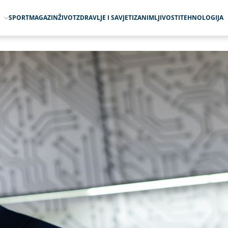
O
SPORT
MAGAZIN
ŽIVOT
ZDRAVLJE I SAVJETI
ZANIMLJIVOSTI
TEHNOLOGIJA