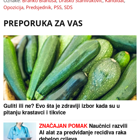
Oznake:
Branko Blanuša
,
Draško Stanivuković
,
Kandidat
,
Opozicija
,
Predsjednik
,
PSS
,
SDS
PREPORUKA ZA VAS
Guliti ili ne? Evo šta je zdraviji izbor kada su u
pitanju krastavci i tikvice
ZNAČAJAN POMAK
Naučnici razvili
AI alat za predviđanje recidiva raka
debelog crijeva