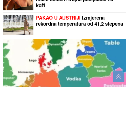
koži
PAKAO U AUSTRIJI
Izmjerena
rekordna temperatura od 41,2 stepena
(FOTO)
Nova karta Evrope RAZBJESNILA HRVATE:
Preko Srbije piše „daljinski upravljač, BiH
„poljoprivreda“, a Hrvatske „NIŠTA“
VATROGASCI ODBRANILI