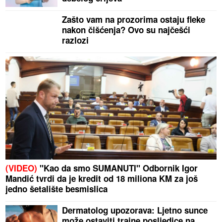
Zašto vam na prozorima ostaju fleke
nakon čišćenja? Ovo su najčešći
razlozi
(VIDEO)
"Kao da smo SUMANUTI" Odbornik Igor
Mandić tvrdi da je kredit od 18 miliona KM za još
jedno šetalište besmislica
Dermatolog upozorava: Ljetno sunce
može ostaviti trajne posljedice na