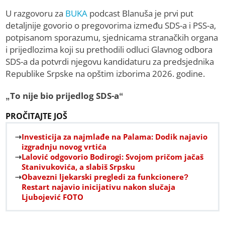
U razgovoru za
BUKA
podcast Blanuša je prvi put
detaljnije govorio o pregovorima između SDS-a i PSS-a,
potpisanom sporazumu, sjednicama stranačkih organa
i prijedlozima koji su prethodili odluci Glavnog odbora
SDS-a da potvrdi njegovu kandidaturu za predsjednika
Republike Srpske na opštim izborima 2026. godine.
„To nije bio prijedlog SDS-a“
PROČITAJTE JOŠ
Investicija za najmlađe na Palama: Dodik najavio
izgradnju novog vrtića
Lalović odgovorio Bodirogi: Svojom pričom jačaš
Stanivukovića, a slabiš Srpsku
Obavezni ljekarski pregledi za funkcionere?
Restart najavio inicijativu nakon slučaja
Ljubojević FOTO