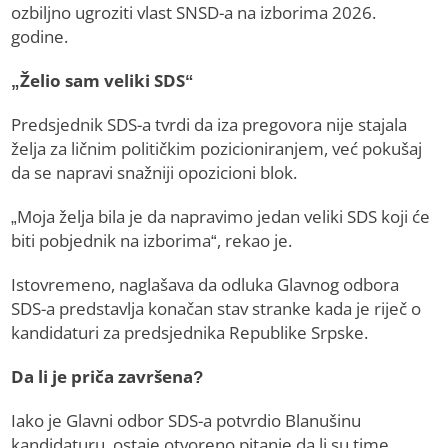
ozbiljno ugroziti vlast SNSD-a na izborima 2026.
godine.
„Želio sam veliki SDS“
Predsjednik SDS-a tvrdi da iza pregovora nije stajala
želja za ličnim političkim pozicioniranjem, već pokušaj
da se napravi snažniji opozicioni blok.
„Moja želja bila je da napravimo jedan veliki SDS koji će
biti pobjednik na izborima“, rekao je.
Istovremeno, naglašava da odluka Glavnog odbora
SDS-a predstavlja konačan stav stranke kada je riječ o
kandidaturi za predsjednika Republike Srpske.
Da li je priča završena?
Iako je Glavni odbor SDS-a potvrdio Blanušinu
kandidaturu, ostaje otvoreno pitanje da li su time