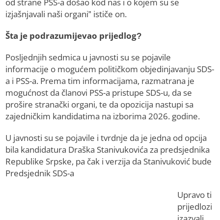
od strane PSS-a došao kod nas i o kojem su se
izjašnjavali naši organi” ističe on.
Šta je podrazumijevao prijedlog?
Posljednjih sedmica u javnosti su se pojavile
informacije o mogućem političkom objedinjavanju SDS-
a i PSS-a. Prema tim informacijama, razmatrana je
mogućnost da članovi PSS-a pristupe SDS-u, da se
prošire stranački organi, te da opozicija nastupi sa
zajedničkim kandidatima na izborima 2026. godine.
U javnosti su se pojavile i tvrdnje da je jedna od opcija
bila kandidatura Draška Stanivukovića za predsjednika
Republike Srpske, pa čak i verzija da Stanivuković bude
Predsjednik SDS-a
Upravo ti
prijedlozi
izazvali