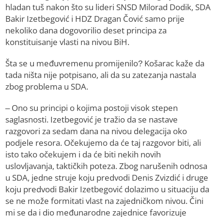
hladan tuš nakon što su lideri SNSD Milorad Dodik, SDA
Bakir Izetbegović i HDZ Dragan Čović samo prije
nekoliko dana dogovorilio deset principa za
konstituisanje vlasti na nivou BiH.
Šta se u međuvremenu promijenilo? Košarac kaže da
tada ništa nije potpisano, ali da su zatezanja nastala
zbog problema u SDA.
– Ono su principi o kojima postoji visok stepen
saglasnosti. Izetbegović je tražio da se nastave
razgovori za sedam dana na nivou delegacija oko
podjele resora. Očekujemo da će taj razgovor biti, ali
isto tako očekujem i da će biti nekih novih
uslovljavanja, taktičkih poteza. Zbog narušenih odnosa
u SDA, jedne struje koju predvodi Denis Zvizdić i druge
koju predvodi Bakir Izetbegović dolazimo u situaciju da
se ne može formitati vlast na zajedničkom nivou. Čini
mi se da i dio međunarodne zajednice favorizuje