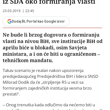
iz SDA oko formiranja vlasti
23.03.2019. | 22:45
Dodaj BL Portal kao Google izvor
Ne bude li brzog dogovora o formiranju
vlasti na nivou BiH, sve institucije BiH od
aprilu biće u blokadi, osim Savjeta
ministara, a i on će biti u ograničenom –
tehničkom mandatu.
Takav scenario je realan nakon upozorenja
predsjedavajućeg Predsjedništva BiH i lidera SNSD
Milorad Dodik da će „strpljenje RS u vezi sa
formiranjem zajedničkih institucija veoma brzo
prestati“.
– Onog trenutka kada odlučimo da nećemo biti u