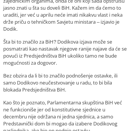
zajedničkim organima, onda će oni koji sada opstruišu
jasno znati u šta su doveli BiH. Kažem im da ćemo to
uraditi, jer već u aprilu neće imati nikakvu vlast i neka
drže priču o tehničkom Savjetu ministara – izjavio je
Dodik.
Šta bi to značilo za BiH? Dodikova izjava može se
posmatrati kao nastavak njegove ranije najave da će se
povući iz Predsjedništva BiH ukoliko tamo ne bude
mogućnosti za dogovor.
Bez obzira da li bi to značilo podnošenje ostavke, ili
samo Dodikovo neučestvovanje u radu, to bi bila
blokada Predsjedništva BiH.
Kao što je poznato, Parlamentarna skupština BiH već
ne funkcioniše jer od konstitutivne sjednice u
decembru nije održana ni jedna sjednica, a samo
Predstavnički dom bi mogao da izabere Dodikovog
nasljednika, ako bio on podnio ostavku.