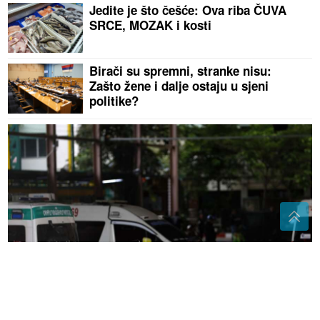
Jedite je što češće: Ova riba ČUVA
SRCE, MOZAK i kosti
Birači su spremni, stranke nisu:
Zašto žene i dalje ostaju u sjeni
politike?
(VIDEO,FOTO)
Ukupno osmoro mrtvih: Učenik (14)
ubio babu i djeda prije masakra u školi