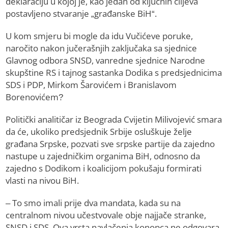
deklaraciju u kojoj je, kao jedan od ključnih ciljeva
postavljeno stvaranje „građanske BiH“.
U kom smjeru bi mogle da idu Vučićeve poruke,
naročito nakon jučerašnjih zaključaka sa sjednice
Glavnog odbora SNSD, vanredne sjednice Narodne
skupštine RS i tajnog sastanka Dodika s predsjednicima
SDS i PDP, Mirkom Šarovićem i Branislavom
Borenovićem?
Politički analitičar iz Beograda Cvijetin Milivojević smara
da će, ukoliko predsjednik Srbije osluškuje želje
građana Srpske, pozvati sve srpske partije da zajedno
nastupe u zajedničkim organima BiH, odnosno da
zajedno s Dodikom i koalicijom pokušaju formirati
vlasti na nivou BiH.
– To smo imali prije dva mandata, kada su na
centralnom nivou učestvovale obje najjače stranke,
SNSD i SDS. Ova vrsta navlačenja konopca ne odgovara