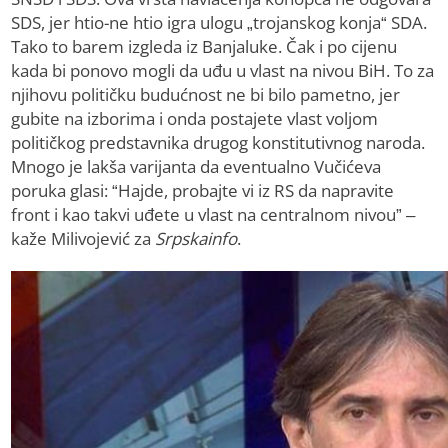
SDS, jer htio-ne htio igra ulogu „trojanskog konja“ SDA.
Tako to barem izgleda iz Banjaluke. Čak i po cijenu
kada bi ponovo mogli da uđu u vlast na nivou BiH. To za
njihovu političku budućnost ne bi bilo pametno, jer
gubite na izborima i onda postajete vlast voljom
političkog predstavnika drugog konstitutivnog naroda.
Mnogo je lakša varijanta da eventualno Vučićeva
poruka glasi: “Hajde, probajte vi iz RS da napravite
front i kao takvi uđete u vlast na centralnom nivou” –
kaže Milivojević za
Srpskainfo
.