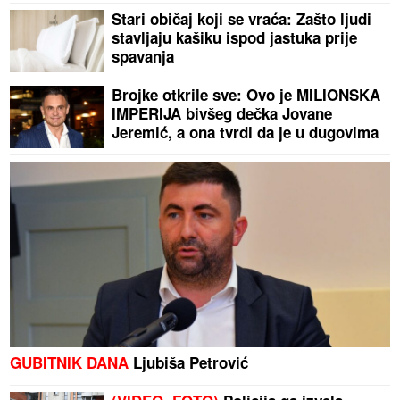
Stari običaj koji se vraća: Zašto ljudi
stavljaju kašiku ispod jastuka prije
spavanja
Brojke otkrile sve: Ovo je MILIONSKA
IMPERIJA bivšeg dečka Jovane
Jeremić, a ona tvrdi da je u dugovima
GUBITNIK DANA
Ljubiša Petrović