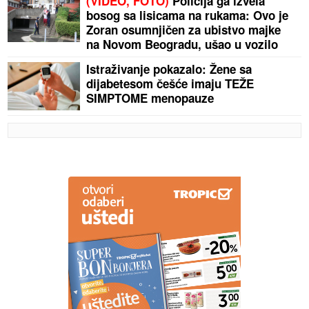
(VIDEO, FOTO)
Policija ga izvela
bosog sa lisicama na rukama: Ovo je
Zoran osumnjičen za ubistvo majke
na Novom Beogradu, ušao u vozilo
hitne pomoći
Istraživanje pokazalo: Žene sa
dijabetesom češće imaju TEŽE
SIMPTOME menopauze