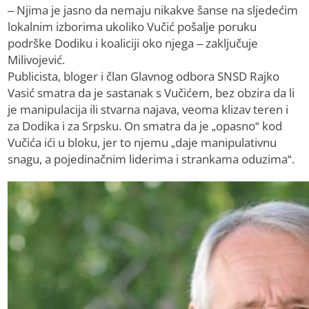
– Njima je jasno da nemaju nikakve šanse na sljedećim
lokalnim izborima ukoliko Vučić pošalje poruku
podrške Dodiku i koaliciji oko njega – zaključuje
Milivojević.
Publicista, bloger i član Glavnog odbora SNSD Rajko
Vasić smatra da je sastanak s Vučićem, bez obzira da li
je manipulacija ili stvarna najava, veoma klizav teren i
za Dodika i za Srpsku. On smatra da je „opasno“ kod
Vučića ići u bloku, jer to njemu „daje manipulativnu
snagu, a pojedinačnim liderima i strankama oduzima“.