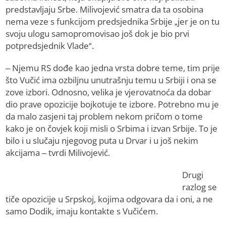
predstavljaju Srbe. Milivojević smatra da ta osobina
nema veze s funkcijom predsjednika Srbije „jer je on tu
svoju ulogu samopromovisao još dok je bio prvi
potpredsjednik Vlade“.
– Njemu RS dođe kao jedna vrsta dobre teme, tim prije
što Vučić ima ozbiljnu unutrašnju temu u Srbiji i ona se
zove izbori. Odnosno, velika je vjerovatnoća da dobar
dio prave opozicije bojkotuje te izbore. Potrebno mu je
da malo zasjeni taj problem nekom pričom o tome
kako je on čovjek koji misli o Srbima i izvan Srbije. To je
bilo i u slučaju njegovog puta u Drvar i u još nekim
akcijama – tvrdi Milivojević.
Drugi
razlog se
tiče opozicije u Srpskoj, kojima odgovara da i oni, a ne
samo Dodik, imaju kontakte s Vučićem.