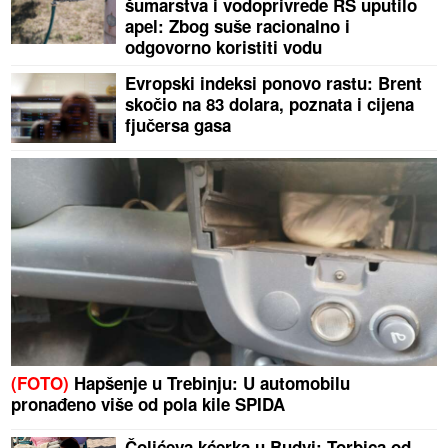
šumarstva i vodoprivrede RS uputilo
apel: Zbog suše racionalno i
odgovorno koristiti vodu
Evropski indeksi ponovo rastu: Brent
skočio na 83 dolara, poznata i cijena
fjučersa gasa
(FOTO)
Hapšenje u Trebinju: U automobilu
pronađeno više od pola kile SPIDA
Čolićeva kćerka u Budvi: Torbica od