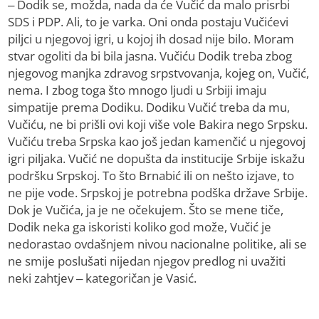
– Dodik se, možda, nada da će Vučić da malo prisrbi
SDS i PDP. Ali, to je varka. Oni onda postaju Vučićevi
piljci u njegovoj igri, u kojoj ih dosad nije bilo. Moram
stvar ogoliti da bi bila jasna. Vučiću Dodik treba zbog
njegovog manjka zdravog srpstvovanja, kojeg on, Vučić,
nema. I zbog toga što mnogo ljudi u Srbiji imaju
simpatije prema Dodiku. Dodiku Vučić treba da mu,
Vučiću, ne bi prišli ovi koji više vole Bakira nego Srpsku.
Vučiću treba Srpska kao još jedan kamenčić u njegovoj
igri piljaka. Vučić ne dopušta da institucije Srbije iskažu
podršku Srpskoj. To što Brnabić ili on nešto izjave, to
ne pije vode. Srpskoj je potrebna podška države Srbije.
Dok je Vučića, ja je ne očekujem. Što se mene tiče,
Dodik neka ga iskoristi koliko god može, Vučić je
nedorastao ovdašnjem nivou nacionalne politike, ali se
ne smije poslušati nijedan njegov predlog ni uvažiti
neki zahtjev – kategoričan je Vasić.