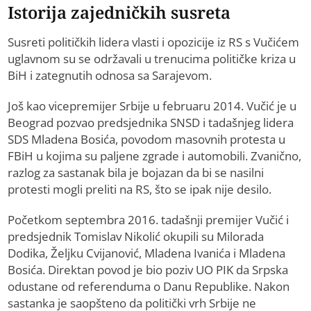
Istorija zajedničkih susreta
Susreti političkih lidera vlasti i opozicije iz RS s Vučićem
uglavnom su se održavali u trenucima političke kriza u
BiH i zategnutih odnosa sa Sarajevom.
Još kao vicepremijer Srbije u februaru 2014. Vučić je u
Beograd pozvao predsjednika SNSD i tadašnjeg lidera
SDS Mladena Bosića, povodom masovnih protesta u
FBiH u kojima su paljene zgrade i automobili. Zvanično,
razlog za sastanak bila je bojazan da bi se nasilni
protesti mogli preliti na RS, što se ipak nije desilo.
Početkom septembra 2016. tadašnji premijer Vučić i
predsjednik Tomislav Nikolić okupili su Milorada
Dodika, Željku Cvijanović, Mladena Ivanića i Mladena
Bosića. Direktan povod je bio poziv UO PIK da Srpska
odustane od referenduma o Danu Republike. Nakon
sastanka je saopšteno da politički vrh Srbije ne