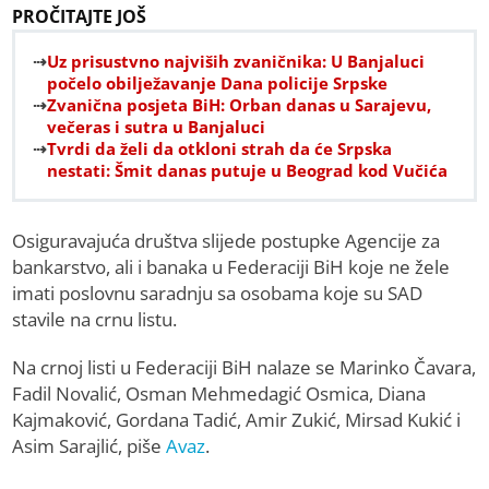
PROČITAJTE JOŠ
Uz prisustvno najviših zvaničnika: U Banjaluci
počelo obilježavanje Dana policije Srpske
Zvanična posjeta BiH: Orban danas u Sarajevu,
večeras i sutra u Banjaluci
Tvrdi da želi da otkloni strah da će Srpska
nestati: Šmit danas putuje u Beograd kod Vučića
Osiguravajuća društva slijede postupke Agencije za
bankarstvo, ali i banaka u Federaciji BiH koje ne žele
imati poslovnu saradnju sa osobama koje su SAD
stavile na crnu listu.
Na crnoj listi u Federaciji BiH nalaze se Marinko Čavara,
Fadil Novalić, Osman Mehmedagić Osmica, Diana
Kajmaković, Gordana Tadić, Amir Zukić, Mirsad Kukić i
Asim Sarajlić, piše
Avaz
.