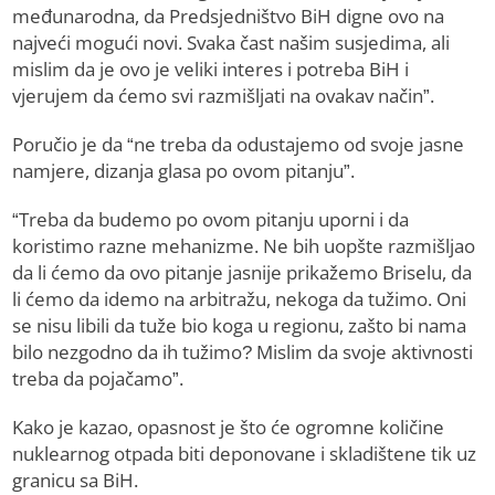
međunarodna, da Predsjedništvo BiH digne ovo na
najveći mogući novi. Svaka čast našim susjedima, ali
mislim da je ovo je veliki interes i potreba BiH i
vjerujem da ćemo svi razmišljati na ovakav način”.
Poručio je da “ne treba da odustajemo od svoje jasne
namjere, dizanja glasa po ovom pitanju”.
“Treba da budemo po ovom pitanju uporni i da
koristimo razne mehanizme. Ne bih uopšte razmišljao
da li ćemo da ovo pitanje jasnije prikažemo Briselu, da
li ćemo da idemo na arbitražu, nekoga da tužimo. Oni
se nisu libili da tuže bio koga u regionu, zašto bi nama
bilo nezgodno da ih tužimo? Mislim da svoje aktivnosti
treba da pojačamo”.
Kako je kazao, opasnost je što će ogromne količine
nuklearnog otpada biti deponovane i skladištene tik uz
granicu sa BiH.