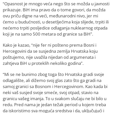
“Opasnost je mnogo veća nego što se možda u javnosti
prikazuje. BiH ima pravo da o tome govori, da možda
ovu priču digne na veći, međunarodni nivo, jer mi
ćemo u budućnosti, u desetljećima koja slijede, trpiti ili
nećemo trpiti posljedice odlaganja nuklearnog otpada
koji je na samo 500 metara od granice sa BiH”.
Kako je kazao, “nije fer ni pošteno prema Bosni i
Hercegovini da se susjedna zemlja Hrvatska koju
poštujemo, nije uvažila nijedan od argumenata i
zahtjeva BiH u proteklih nekoliko godina”.
“Mi se ne bunimo zbog toga što Hrvatska gradi svoje
odlagalište, ali dižemo svoj glas zato što ga gradi na
samoj granici sa Bosnom i Hercegovinom. Kao kada bi
neki vaš susjed svoje smeće, svoj otpad, stavio na
granicu vašeg imanja. To u svakom slučaju ne bi bilo u
redu. Pred nama je jedan težak period u kojem treba
da iskoristimo sva moguća sredstva i da, uključujući i