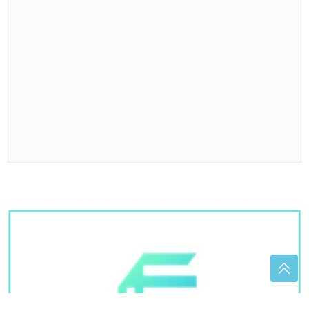
(VIDEO) UPOZORENJE KUPAČIMA ZBOG OPASNE
BAKTERIJE
Pet osoba preminulo, evo gdje je
situacija najkritičnija
Kako izdržati cijelu noć u štiklama?
Jezivi detalji zločina u Borči: Turčin
živio sa suprugom u stanu u kojem je
ubijena Ruskinja, stanodavac mu
otkazao zakup