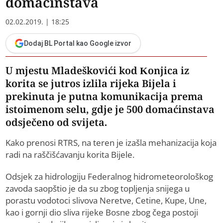
domaćinstava
02.02.2019. | 18:25
Dodaj BL Portal kao Google izvor
U mjestu Mladeškovići kod Konjica iz
korita se jutros izlila rijeka Bijela i
prekinuta je putna komunikacija prema
istoimenom selu, gdje je 500 domaćinstava
odsječeno od svijeta.
Kako prenosi RTRS, na teren je izašla mehanizacija koja
radi na raščišćavanju korita Bijele.
Odsjek za hidrologiju Federalnog hidrometeorološkog
zavoda saopštio je da su zbog topljenja snijega u
porastu vodotoci slivova Neretve, Cetine, Kupe, Une,
kao i gornji dio sliva rijeke Bosne zbog čega postoji