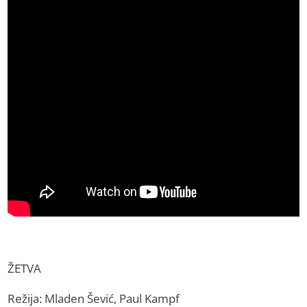
ŽETVA
Režija: Mladen Šević, Paul Kampf