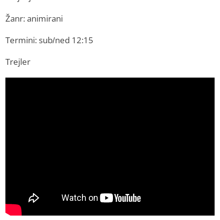
Žanr: animirani
Termini: sub/ned 12:15
Trejler