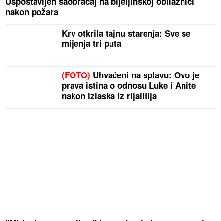
Uspostavljen saobraćaj na bijeljinskoj obilaznici
nakon požara
Krv otkrila tajnu starenja: Sve se
mijenja tri puta
(FOTO)
Uhvaćeni na splavu: Ovo je
prava istina o odnosu Luke i Anite
nakon izlaska iz rijalitija