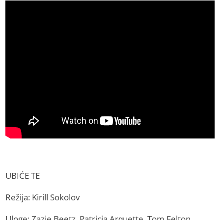
UBIĆE TE
Režija: Kirill Sokolov
Uloge: Zazie Beetz, Patricia Arquette, Tom Felton,