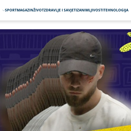
O
SPORT
MAGAZIN
ŽIVOT
ZDRAVLJE I SAVJETI
ZANIMLJIVOSTI
TEHNOLOGIJA