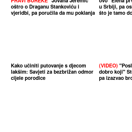
PRAVI BUREKE"
Jovana Jeremić
ovo" Elena prv
oštro o Draganu Stankoviću i
u Srbiji, pa o
vjeridbi, pa poručila da mu poklanja
što je tamo do
TITULU BIVŠEG DEČKA JJ
Kako učiniti putovanje s djecom
(VIDEO)
"Posla
lakšim: Savjeti za bezbrižan odmor
dobro koji" St
cijele porodice
pa izazvao br
(FOTO) SVE PRŠTI OD LUKSUZA
Severina pred