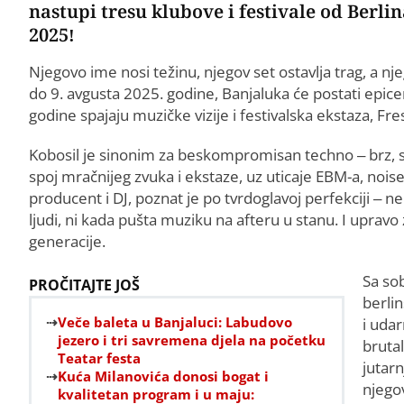
nastupi tresu klubove i festivale od Berli
2025!
Njegovo ime nosi težinu, njegov set ostavlja trag, a nj
do 9. avgusta 2025. godine, Banjaluka će postati epicen
godine spajaju muzičke vizije i festivalska ekstaza, F
Kobosil je sinonim za beskompromisan techno – brz, si
spoj mračnijeg zvuka i ekstaze, uz uticaje EBM-a, noise
producent i DJ, poznat je po tvrdoglavoj perfekciji – 
ljudi, ni kada pušta muziku na afteru u stanu. I upravo 
generacije.
Sa so
PROČITAJTE JOŠ
berli
Veče baleta u Banjaluci: Labudovo
i uda
jezero i tri savremena djela na početku
brutal
Teatar festa
jutar
Kuća Milanovića donosi bogat i
njego
kvalitetan program i u maju: