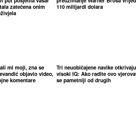
i put posjetila vašar
preuzimanje Warner Brosa vrije
stala zatečena onim
110 milijardi dolara
živjela
li mi moji, zna se
Tri neuobičajene navike otkrivaj
evandić objavio video,
visoki IQ: Ako radite ovo vjerov
ojne komentare
se pametniji od drugih
stavila novu pjesmu
Ovim horoskopskim znakovima