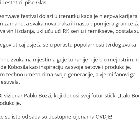
 i estetici, piše Glas.
shwave festival dolazi u trenutku kada je njegova karijera
 zamahu, a svaka nova traka ili nastup pomjera granice ž
a vinil izdanja, uključujući RK seriju i remikseve, postala s
egov uticaj osjeća se u porastu popularnosti tvrdog zvuka
tehno zvuka na mjestima gdje to ranije nije bio mejnstrim: 
ode Kobosila kao inspiraciju za svoje setove i produkcije.
m techno umetnicima svoje generacije, a vjerni fanovi ga
estivala.
vizionar Pablo Bozzi, koji donosi svoj futuristički „Italo B
odukcije.
 te su iste od sada su dostupne cijenama OVDJE!