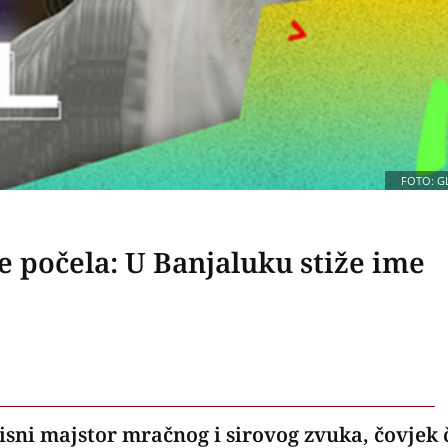
FOTO: G
 počela: U Banjaluku stiže ime
ni majstor mračnog i sirovog zvuka, čovjek č