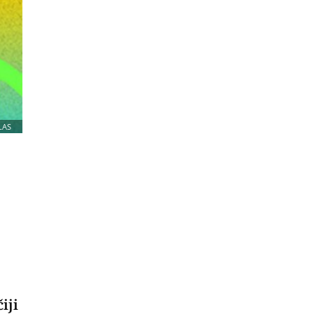
LAS
iji