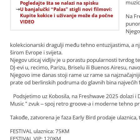
muzici
Pogledajte šta se nalazi na spisku
U banjalučki “Palas” stigli novi filmovi:
Kupite kokice i uživanje može da počne
Na Fre
VIDEO
punom
Njegov
kolekcionarski dragulji među tehno entuzijastima, a nj
širom Evrope i svijeta.
Njegov uticaj vidljiv je u porastu popularnosti tvrdog 
DJ-evi u, recimo, Parizu, Briselu ili Buenos Airesu, nav
Njegovo ime danas stoji rame uz rame sa najznačajniji
prate od berlinskih podruma do glavnih bina najvećih f
Podsjetimo uz Kobosila, na Freshwave 2025 dolazi i DJ 
Music ” zvuk – spoj retro groove-a i moderne tehno pr
Takođe, zatvorena je faza Early Bird prodaje ulaznica,
FESTIVAL ulaznica: 75KM
FESTIVAL VIP: 120KM