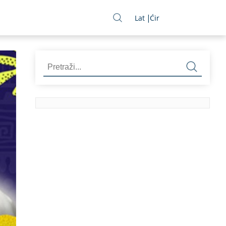
Lat
Ćir