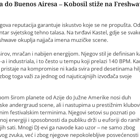
na do Buenos Airesa – Kobosil stiže na Freshw
egova reputacija garantuje iskustvo koje se ne propušta. Od
tar svjetskog tehno talasa. Na tvrđavi Kastel, gdje se svak
reshwave okuplja najjača imena muzičke scene.
rov, mračan i nabijen energijom. Njegov stil je definisan 
-a i industriala, i to često u tempu koji prelazi 140 BPM. Ka
ne pristaje na kompromise ni kada svira pred desetinama hil
zbog toga važi za jednog od najuticajnijih izvođača svoje
bom širom planete od Azije do Južne Amerike nosi duh
nske andergraud scene, ali i nastupima u prestižnim klubo
rnim festivalskim terminima. Njegovi setovi su poznati po
noj energiji i sposobnosti da publiku drži u euforiji do rani
njih sati. Mnogi DJ-evi ga navode kao uzor – ne samo zbog
vog zvuka, već i zbog njegove nepokolebljive posvećenosti