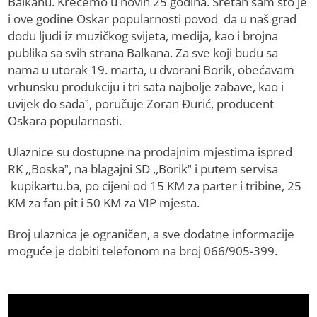
Balkanu. Krećemo u novih 25 godina. Sretan sam što je
i ove godine Oskar popularnosti povod da u naš grad
dođu ljudi iz muzičkog svijeta, medija, kao i brojna
publika sa svih strana Balkana. Za sve koji budu sa
nama u utorak 19. marta, u dvorani Borik, obećavam
vrhunsku produkciju i tri sata najbolje zabave, kao i
uvijek do sada”, poručuje Zoran Đurić, producent
Oskara popularnosti.
Ulaznice su dostupne na prodajnim mjestima ispred
RK ,,Boska”, na blagajni SD ,,Borik” i putem servisa
kupikartu.ba, po cijeni od 15 KM za parter i tribine, 25
KM za fan pit i 50 KM za VIP mjesta.
Broj ulaznica je ograničen, a sve dodatne informacije
moguće je dobiti telefonom na broj 066/905-399.