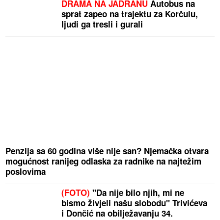
DRAMA NA JADRANU
Autobus na
sprat zapeo na trajektu za Korčulu,
ljudi ga tresli i gurali
Penzija sa 60 godina više nije san? Njemačka otvara
mogućnost ranijeg odlaska za radnike na najtežim
poslovima
(FOTO)
"Da nije bilo njih, mi ne
bismo živjeli našu slobodu" Trivićeva
i Dončić na obilježavanju 34.