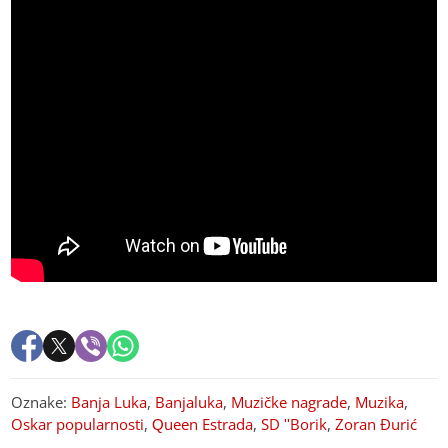
Oznake:
Banja Luka
,
Banjaluka
,
Muzičke nagrade
,
Muzika
,
Oskar popularnosti
,
Queen Estrada
,
SD ''Borik
,
Zoran Đurić