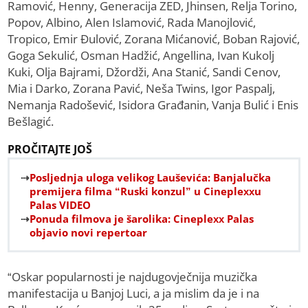
Ramović, Henny, Generacija ZED, Jhinsen, Relja Torino,
Popov, Albino, Alen Islamović, Rada Manojlović,
Tropico, Emir Đulović, Zorana Mićanović, Boban Rajović,
Goga Sekulić, Osman Hadžić, Angellina, Ivan Kukolj
Kuki, Olja Bajrami, Džordži, Ana Stanić, Sandi Cenov,
Mia i Darko, Zorana Pavić, Neša Twins, Igor Paspalj,
Nemanja Radošević, Isidora Građanin, Vanja Bulić i Enis
Bešlagić.
PROČITAJTE JOŠ
Posljednja uloga velikog Lauševića: Banjalučka
premijera filma “Ruski konzul” u Cineplexxu
Palas VIDEO
Ponuda filmova je šarolika: Cineplexx Palas
objavio novi repertoar
“Oskar popularnosti je najdugovječnija muzička
manifestacija u Banjoj Luci, a ja mislim da je i na