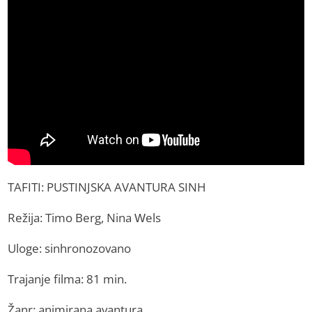
TAFITI: PUSTINJSKA AVANTURA SINH
Režija: Timo Berg, Nina Wels
Uloge: sinhronozovano
Trajanje filma: 81 min.
Žanr: animirana avantura