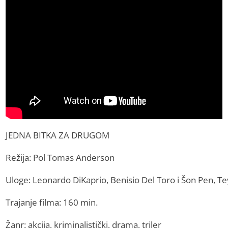
JEDNA BITKA ZA DRUGOM
Režija: Pol Tomas Anderson
Uloge: Leonardo DiKaprio, Benisio Del Toro i Šon Pen, T
Trajanje filma: 160 min.
Žanr: akcija, kriminalistički, drama, triler