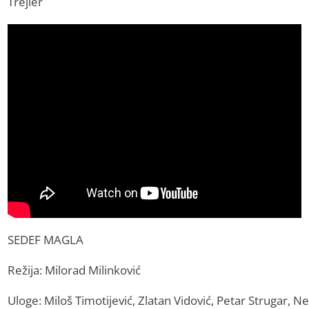
Trejler
SEDEF MAGLA
Režija: Milorad Milinković
Uloge: Miloš Timotijević, Zlatan Vidović, Petar Strugar, N