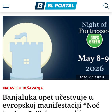
FOTO: VIDI SRPSKU
NAJAVE BL DEŠAVANJA
Banjaluka opet učestvuje u
evropskoj manifestaciji “Noć