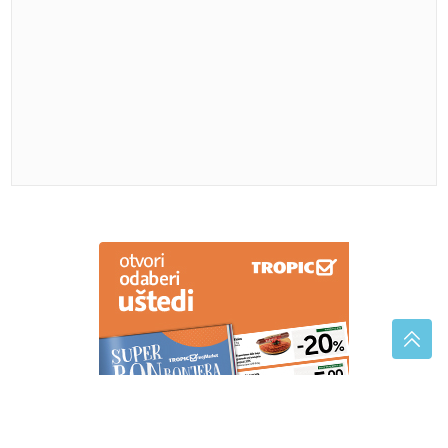
(VIDEO)
"Bolje da budu šlank, nego
debeli" Dara Bubamara iznenadila
javnost komentarom o Seki Aleksić, a
onda se dotakla teme o dečku
Kremasta tjestenina s tikvicama
gotova za pola sata: Idealan je izbor
za brz i ukusan ručak
Nije disala, nije imala puls, a zjenice su joj bile