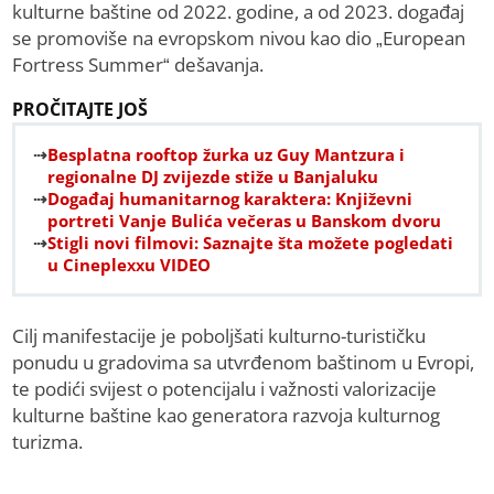
kulturne baštine od 2022. godine, a od 2023. događaj
se promoviše na evropskom nivou kao dio „European
Fortress Summer“ dešavanja.
PROČITAJTE JOŠ
Besplatna rooftop žurka uz Guy Mantzura i
regionalne DJ zvijezde stiže u Banjaluku
Događaj humanitarnog karaktera: Književni
portreti Vanje Bulića večeras u Banskom dvoru
Stigli novi filmovi: Saznajte šta možete pogledati
u Cineplexxu VIDEO
Cilj manifestacije je poboljšati kulturno-turističku
ponudu u gradovima sa utvrđenom baštinom u Evropi,
te podići svijest o potencijalu i važnosti valorizacije
kulturne baštine kao generatora razvoja kulturnog
turizma.