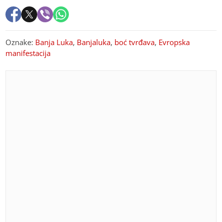
Oznake:
Banja Luka
,
Banjaluka
,
boć tvrđava
,
Evropska
manifestacija
PREPORUKA ZA VAS
Video koji budi emocije: Dino Merlin objavio najbolje
trenutke s Koševa