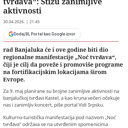
tvrđava”: Stižu zanimljive
aktivnosti
30.04.2026. | 21:45
Dodaj BL Portal kao Google izvor
rad Banjaluka će i ove godine biti dio
regionalne manifestacije „Noć tvrđava“,
čiji je cilj da poveže i promoviše programe
na fortifikacijskim lokacijama širom
Evrope.
Za 9. maj planirane su brojne zanimljive aktivnosti na
banjalučkoj tvrđavi Kastel, a kao kruna večeri očekuje
nas i zanimljiv koncert, piše portal Vidi Srpsku.
Kulturno-turistička manifestacija pod nazivom „Noć
tvrđava“ održava se na utvrđenim spomenicima