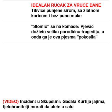
IDEALAN RUČAK ZA VRUĆE DANE
Tikvice punjene sirom, sa zlatnom
koricom i bez puno muke
"Slomio" se na komade: Pjevač
doživio veliku porodičnu tragediju, a
onda ga je ova pjesma "pokosila"
(VIDEO)
Incident u Skupštini: Gađala Kurtija jajima,
tjelohranitelji morali da ulete u salu