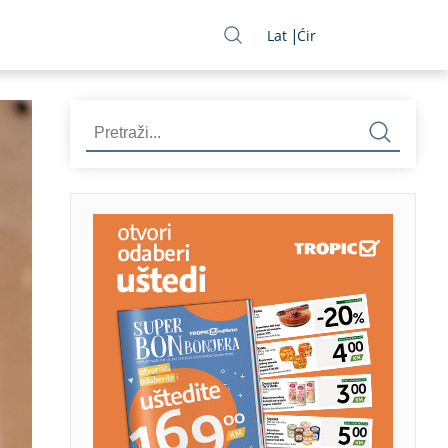
Lat
Ćir