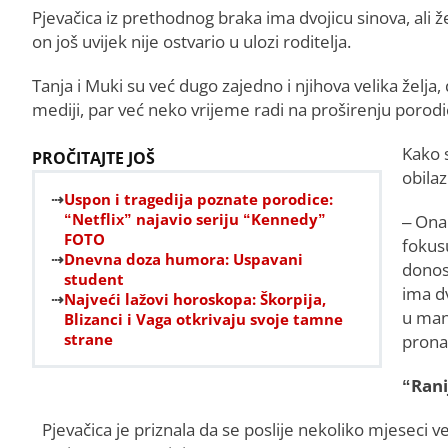
Pjevačica iz prethodnog braka ima dvojicu sinova, ali 
on još uvijek nije ostvario u ulozi roditelja.
Tanja i Muki su već dugo zajedno i njihova velika želj
mediji, par već neko vrijeme radi na proširenju porodice
Kako s
PROČITAJTE JOŠ
obilaz
Uspon i tragedija poznate porodice:
“Netflix” najavio seriju “Kennedy”
– Ona
FOTO
fokusu
Dnevna doza humora: Uspavani
donosi
student
ima dv
Najveći lažovi horoskopa: Škorpija,
u mana
Blizanci i Vaga otkrivaju svoje tamne
strane
prona
“Rani
Pjevačica je priznala da se poslije nekoliko mjeseci 