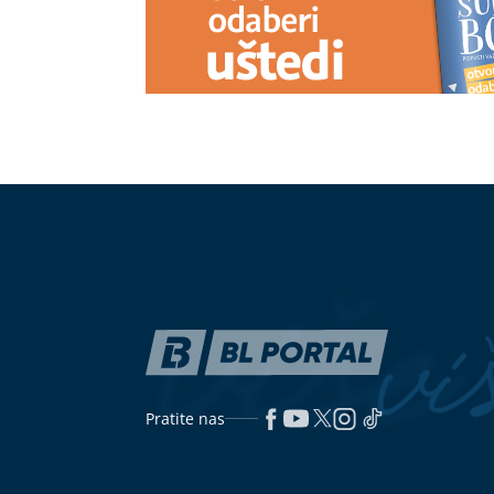
Otkriven stvarni razlog zbog kojeg
Antonija Čerk
je bivša zaručnica Luke Dončića
i novom pogla
povukla tužbu za alimentaciju
napisati roma
(VIDEO)
Nove Netflix premijere: Pet
Ljekari razbili
filmova koje vrijedi pogledati ovog
papiru: Evo za
avgusta
najbolji izbor