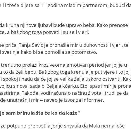
želi i treće dijete sa 11 godina mlađim partnerom, budući d
a, da kruna njihove ljubavi bude upravo beba. Kako prenose
, a baš zbog toga posvetili su se i vjeri.
e priča, Tanja Savić je pronašla mir u duhovnosti i vjeri, te
i svetinje kako bi se pomolila za potomstvo.
 trenutno prolazi kroz veoma emotivan period jer joj je u
 to da želi bebu. Baš zbog toga krenula je put vjere i to joj
 spokoj i nadu da će joj se velika želja uskoro ostvariti. Ka
ojicu sinova, sada bi željela kćerku. Eto, spas i mir je pron
stirima. Takođe, vodi računa o načinu života i trudi se da
đe unutrašnji mir – naveo je izvor za Informer.
je sam brinula šta će ko da kaže”
veze potpuno prepustila jer je shvatila da Muki nema loše