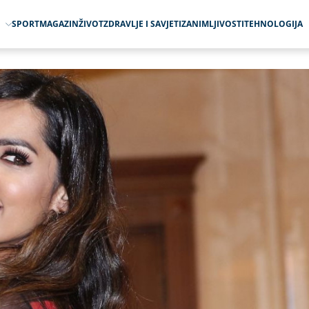
O
SPORT
MAGAZIN
ŽIVOT
ZDRAVLJE I SAVJETI
ZANIMLJIVOSTI
TEHNOLOGIJA