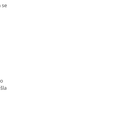
a se
ko
ašla