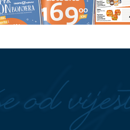
ez o starim ljubavima
Majka došla na poslednji ispraća
vlju: Mogla bih
Lijepa Ruskinja čije je TIJELO
n
PRONAĐENO U KOFERU kremir
u Beogradu
 najveći mit o toalet
Banjalučanka prijavila krađu
što 4 sloja nisu
"bmw": Lopov uhvaćen nakon
saobraćajne nesreće