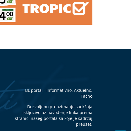
j:
ana