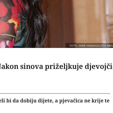
FOTO: AMIR HAMZAGIC/ATA IMA
Nakon sinova priželjkuje djevojč
i bi da dobiju dijete, a pjevačica ne krije te