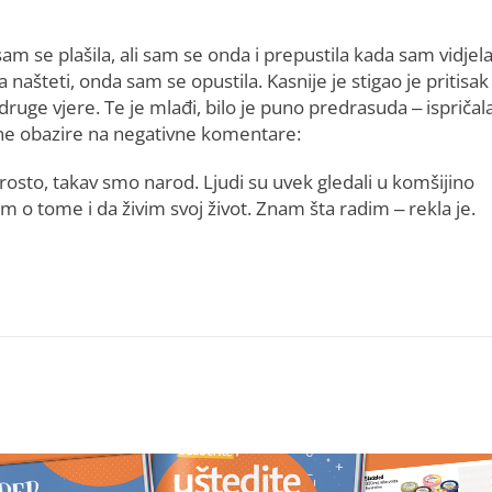
m se plašila, ali sam se onda i prepustila kada sam vidjel
 našteti, onda sam se opustila. Kasnije je stigao je pritisak
ruge vjere. Te je mlađi, bilo je puno predrasuda – ispričala
iše ne obazire na negativne komentare:
Prosto, takav smo narod. Ljudi su uvek gledali u komšijino
im o tome i da živim svoj život. Znam šta radim – rekla je.