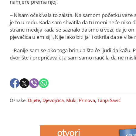
namjere prema njoj.
– Nisam očekivala to zaista. Na samom početku veze sa
je to u redu. Kada sam shvatila da tu meni neće niko da
strane medija kada se saznalo da smo u vezi, da je on d
pjevačica u emisiji „Nije lako biti ja“ i otkrila da se v
– Ranije sam se oko toga brinula šta će ljudi da kažu. 
dvorište i prepričavali. Ja sam samo naučila da ne misl
Oznake:
Dijete
,
Djevojčica
,
Muki
,
Prinova
,
Tanja Savić
PREPORUKA ZA VAS