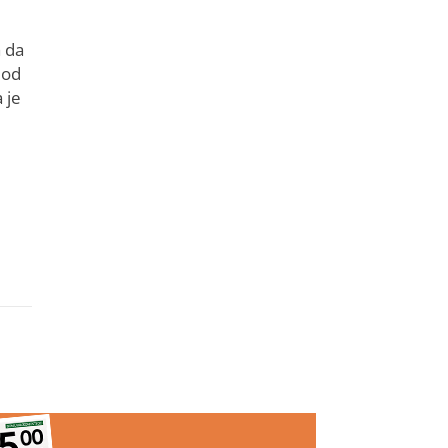
a da
 od
 je