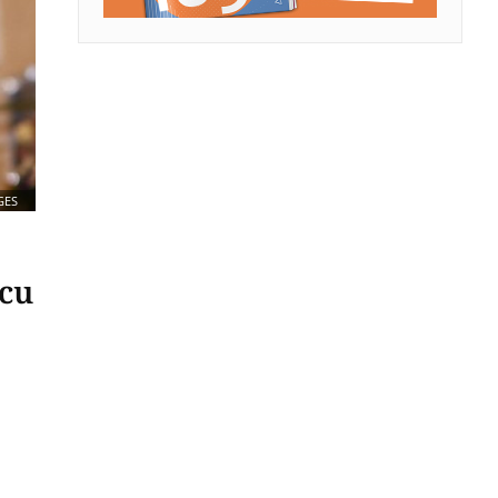
GES
icu