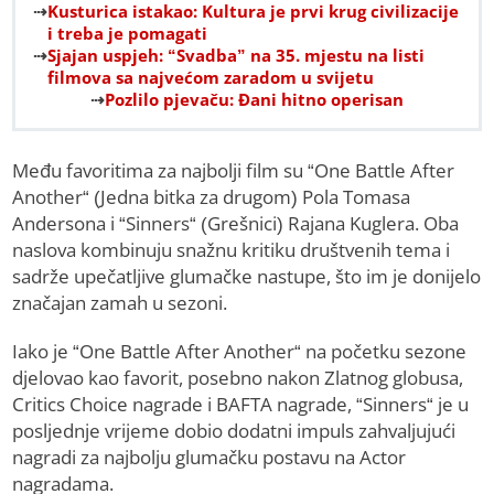
Kusturica istakao: Kultura je prvi krug civilizacije
i treba je pomagati
Sjajan uspjeh: “Svadba” na 35. mjestu na listi
filmova sa najvećom zaradom u svijetu
Pozlilo pjevaču: Đani hitno operisan
Među favoritima za najbolji film su “One Battle After
Another“ (Jedna bitka za drugom) Pola Tomasa
Andersona i “Sinners“ (Grešnici) Rajana Kuglera. Oba
naslova kombinuju snažnu kritiku društvenih tema i
sadrže upečatljive glumačke nastupe, što im je donijelo
značajan zamah u sezoni.
Iako je “One Battle After Another“ na početku sezone
djelovao kao favorit, posebno nakon Zlatnog globusa,
Critics Choice nagrade i BAFTA nagrade, “Sinners“ je u
posljednje vrijeme dobio dodatni impuls zahvaljujući
nagradi za najbolju glumačku postavu na Actor
nagradama.