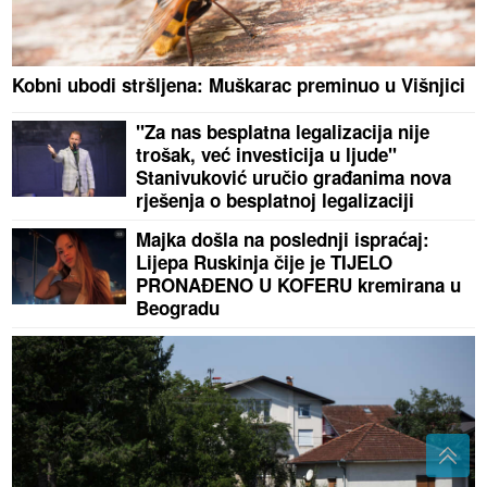
Kobni ubodi stršljena: Muškarac preminuo u Višnjici
"Za nas besplatna legalizacija nije
trošak, već investicija u ljude"
Stanivuković uručio građanima nova
rješenja o besplatnoj legalizaciji
Majka došla na poslednji ispraćaj:
Lijepa Ruskinja čije je TIJELO
PRONAĐENO U KOFERU kremirana u
Beogradu