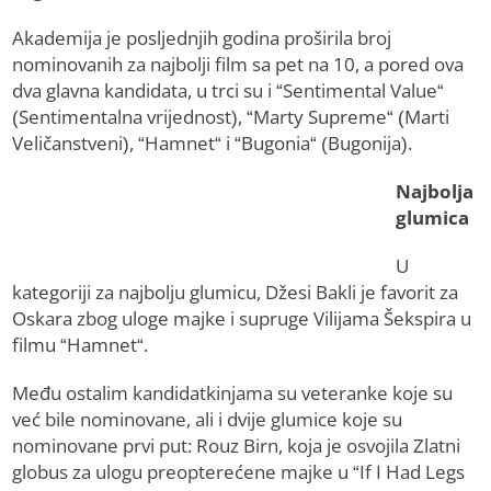
Akademija je posljednjih godina proširila broj
nominovanih za najbolji film sa pet na 10, a pored ova
dva glavna kandidata, u trci su i “Sentimental Value“
(Sentimentalna vrijednost), “Marty Supreme“ (Marti
Veličanstveni), “Hamnet“ i “Bugonia“ (Bugonija).
Najbolja
glumica
U
kategoriji za najbolju glumicu, Džesi Bakli je favorit za
Oskara zbog uloge majke i supruge Vilijama Šekspira u
filmu “Hamnet“.
Među ostalim kandidatkinjama su veteranke koje su
već bile nominovane, ali i dvije glumice koje su
nominovane prvi put: Rouz Birn, koja je osvojila Zlatni
globus za ulogu preopterećene majke u “If I Had Legs