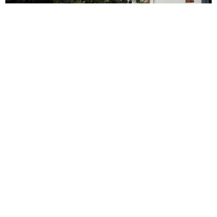
(VIDEO, FOTO)
Kako je živjeti bez vode za vrijeme
tropskog talasa: U Dragočaju i Stranjanima slavine
suve danima, mještani spasavaju stoku
Ove neobične fobije zaista postoje
Mijenjate samo dvije gume:
Stručnjaci upozoravaju gdje ih nikako
ne treba staviti