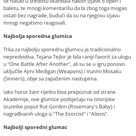
se našao u središtu skandala nakon izjave o operi i
baletu, te mnogi komentarišu da bi zbog toga mogao
ostati bez nagrade, budući da su na njegovu izjavu
mnogi negativno reagovali.
Najbolja sporedna glumica
Trka za najbolju sporednu glumicu je tradicionalno
nepredvidiva. Tejana Tejlor je bila raniji favorit za ulogu
u “One Battle After Another“, ali su se u igru ponovo
uključile Ajmi Medigan (Weapons) i Vunmi Mosaku
(Sinners), obje sa zapaženim nastupima.
Iako horor žanr rijetko biva prepoznat od strane
Akademije, ove glumice podsjećaju na istorijske
izuzetke poput Rut Gordon (Rosemary’s Baby) i
nagrađivanih uloga iz “The Exorcist“ i “Aliens“.
Najbolji sporedni glumac