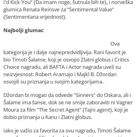
I’d Kick You“ (Da imam noge, šutnula bih te), i norveška
glumica Renata Reinsve za “Sentimental Value“
(Sentimentana vrijednost).
Najbolji glumac
Ova
kategorija je i dalje najnepredvidljivija. Rani favorit je
bio Timoti Šalame, koji je osvojio Zlatni globus i Critics
Choice nagradu, ali BAFTA i Actor nagrada uveli su
neizvjesnost: Robert Aramajo i Majkl B. Džordan
osvojili su priznanja u svojim kategorijama.
Džordan bi mogao da odvede “Sinners“ do Oskara, ali i
Šalame ima šanse, dok se ne smije zaboraviti ni Vagner
Moura za film “The Secret Agent“ (Tajni agent), koji je
dobio priznanja u Kanu i Zlatni globus.
Iako je važio za favorita za ovu nagradu, Timoti Šalame