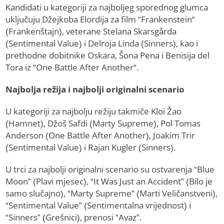
Kandidati u kategoriji za najboljeg sporednog glumca
uključuju Džejkoba Elordija za film “Frankenstein“
(Frankenštajn), veterane Stelana Skarsgårda
(Sentimental Value) i Delroja Linda (Sinners), kao i
prethodne dobitnike Oskara, Šona Pena i Benisija del
Tora iz “One Battle After Another“.
Najbolja režija i najbolji originalni scenario
U kategoriji za najbolju režiju takmiče Kloi Žao
(Hamnet), Džoš Safdi (Marty Supreme), Pol Tomas
Anderson (One Battle After Another), Joakim Trir
(Sentimental Value) i Rajan Kugler (Sinners).
U trci za najbolji originalni scenario su ostvarenja “Blue
Moon” (Plavi mjesec), “It Was Just an Accident” (Bilo je
samo slučajno), “Marty Supreme” (Marti Veličanstveni),
“Sentimental Value” (Sentimentalna vrijednost) i
“Sinners” (Grešnici), prenosi “Avaz”.