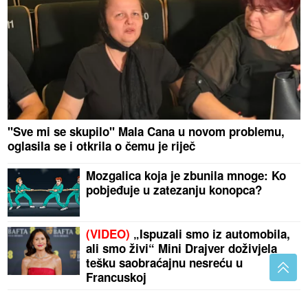
"Sve mi se skupilo" Mala Cana u novom problemu,
oglasila se i otkrila o čemu je riječ
Mozgalica koja je zbunila mnoge: Ko
pobjeđuje u zatezanju konopca?
(VIDEO)
„Ispuzali smo iz automobila,
ali smo živi“ Mini Drajver doživjela
tešku saobraćajnu nesreću u
Francuskoj