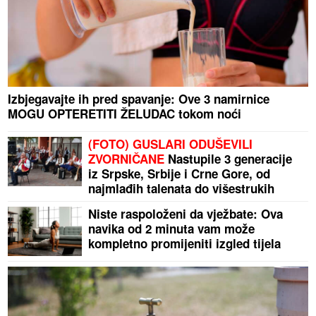
Izbjegavajte ih pred spavanje: Ove 3 namirnice
MOGU OPTERETITI ŽELUDAC tokom noći
(FOTO) GUSLARI ODUŠEVILI
ZVORNIČANE
Nastupile 3 generacije
iz Srpske, Srbije i Crne Gore, od
najmlađih talenata do višestrukih
šampiona
Niste raspoloženi da vježbate: Ova
navika od 2 minuta vam može
kompletno promijeniti izgled tijela