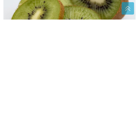
Volite kivi, ali vas pecka jezik? Evo zašto se to
događa
(FOTO) SVE PRŠTI OD LUKSUZA
Kaća i Darko Lazić uživaju u dvorcu,
a ispred ogroman bazen
VRUĆINA MIJENJA DEJSTVO
LIJEKOVA
Ova grupa ljudi mora biti
posebno oprezna