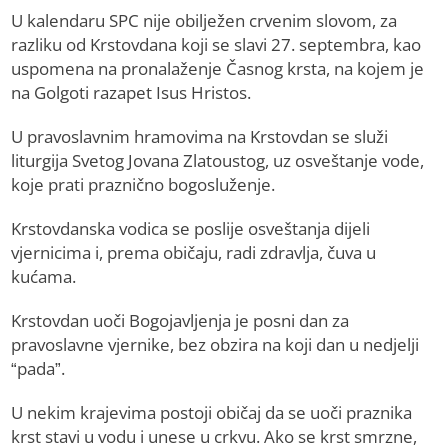
U kalendaru SPC nije obilježen crvenim slovom, za
razliku od Krstovdana koji se slavi 27. septembra, kao
uspomena na pronalaženje Časnog krsta, na kojem je
na Golgoti razapet Isus Hristos.
U pravoslavnim hramovima na Krstovdan se služi
liturgija Svetog Јovana Zlatoustog, uz osveštanje vode,
koje prati praznično bogosluženje.
Krstovdanska vodica se poslije osveštanja dijeli
vjernicima i, prema običaju, radi zdravlja, čuva u
kućama.
Krstovdan uoči Bogojavljenja je posni dan za
pravoslavne vjernike, bez obzira na koji dan u nedjelji
“pada”.
U nekim krajevima postoji običaj da se uoči praznika
krst stavi u vodu i unese u crkvu. Ako se krst smrzne,