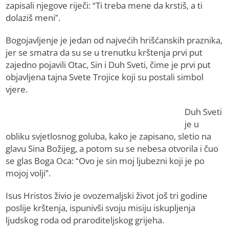
zapisali njegove riječi: “Ti treba mene da krstiš, a ti
dolaziš meni”.
Bogojavljenje je jedan od najvećih hrišćanskih praznika,
jer se smatra da su se u trenutku krštenja prvi put
zajedno pojavili Otac, Sin i Duh Sveti, čime je prvi put
objavljena tajna Svete Trojice koji su postali simbol
vjere.
Duh Sveti
je u
obliku svjetlosnog goluba, kako je zapisano, sletio na
glavu Sina Božijeg, a potom su se nebesa otvorila i čuo
se glas Boga Oca: “Ovo je sin moj ljubezni koji je po
mojoj volji”.
Isus Hristos živio je ovozemaljski život još tri godine
poslije krštenja, ispunivši svoju misiju iskupljenja
ljudskog roda od praroditeljskog grijeha.