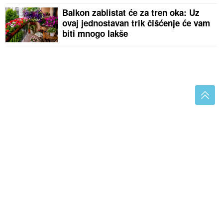
Balkon zablistat će za tren oka: Uz
ovaj jednostavan trik čišćenje će vam
biti mnogo lakše
Jelena Karleuša se oglasila nakon otkazivanja
koncerta "Ja sam JEDNA BEZOPASNA ŽENA u
malom kostimu koja pjeva"
Očeva loša prehrana može utjecati na
dijete i prije začeća