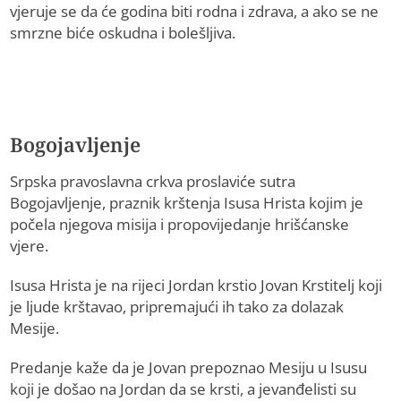
vjeruje se da će godina biti rodna i zdrava, a ako se ne
smrzne biće oskudna i bolešljiva.
Bogojavljenje
Srpska pravoslavna crkva proslaviće sutra
Bogojavljenje, praznik krštenja Isusa Hrista kojim je
počela njegova misija i propovijedanje hrišćanske
vjere.
Isusa Hrista je na rijeci Јordan krstio Јovan Krstitelj koji
je ljude krštavao, pripremajući ih tako za dolazak
Mesije.
Predanje kaže da je Јovan prepoznao Mesiju u Isusu
koji je došao na Јordan da se krsti, a jevanđelisti su