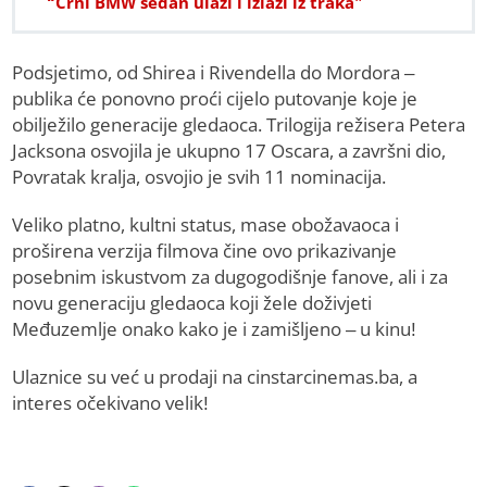
“Crni BMW sedan ulazi i izlazi iz traka”
Podsjetimo, od Shirea i Rivendella do Mordora –
publika će ponovno proći cijelo putovanje koje je
obilježilo generacije gledaoca. Trilogija režisera Petera
Jacksona osvojila je ukupno 17 Oscara, a završni dio,
Povratak kralja, osvojio je svih 11 nominacija.
Veliko platno, kultni status, mase obožavaoca i
proširena verzija filmova čine ovo prikazivanje
posebnim iskustvom za dugogodišnje fanove, ali i za
novu generaciju gledaoca koji žele doživjeti
Međuzemlje onako kako je i zamišljeno – u kinu!
Ulaznice su već u prodaji na cinstarcinemas.ba, a
interes očekivano velik!