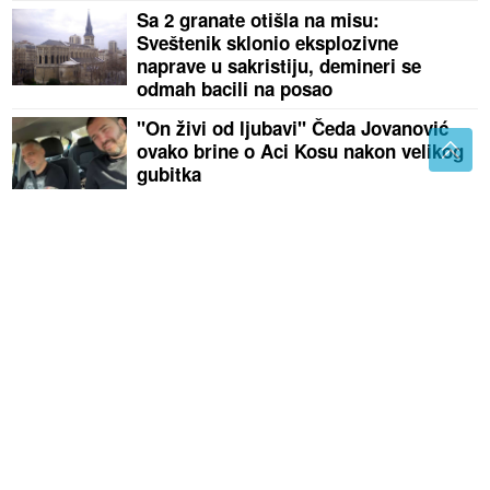
Sa 2 granate otišla na misu:
Sveštenik sklonio eksplozivne
naprave u sakristiju, demineri se
odmah bacili na posao
"On živi od ljubavi" Čeda Jovanović
ovako brine o Aci Kosu nakon velikog
gubitka
Gdje se nalazi Đorđe Ždrale: Pronađen automobil,
pojavila se nova teorija o bjekstvu