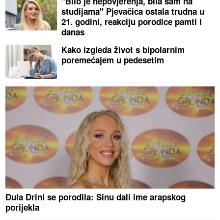
"Bilo je nepovjerenja, bila sam na
studijama" Pjevačica ostala trudna u
21. godini, reakciju porodice pamti i
danas
Kako izgleda život s bipolarnim
poremećajem u pedesetim
Đula Drini se porodila: Sinu dali ime arapskog
porijekla