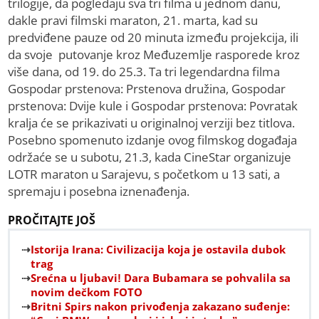
trilogije, da pogledaju sva tri filma u jednom danu,
dakle pravi filmski maraton, 21. marta, kad su
predviđene pauze od 20 minuta između projekcija, ili
da svoje putovanje kroz Međuzemlje rasporede kroz
više dana, od 19. do 25.3. Ta tri legendardna filma
Gospodar prstenova: Prstenova družina, Gospodar
prstenova: Dvije kule i Gospodar prstenova: Povratak
kralja će se prikazivati u originalnoj verziji bez titlova.
Posebno spomenuto izdanje ovog filmskog događaja
održaće se u subotu, 21.3, kada CineStar organizuje
LOTR maraton u Sarajevu, s početkom u 13 sati, a
spremaju i posebna iznenađenja.
PROČITAJTE JOŠ
Istorija Irana: Civilizacija koja je ostavila dubok
trag
Srećna u ljubavi! Dara Bubamara se pohvalila sa
novim dečkom FOTO
Britni Spirs nakon privođenja zakazano suđenje: