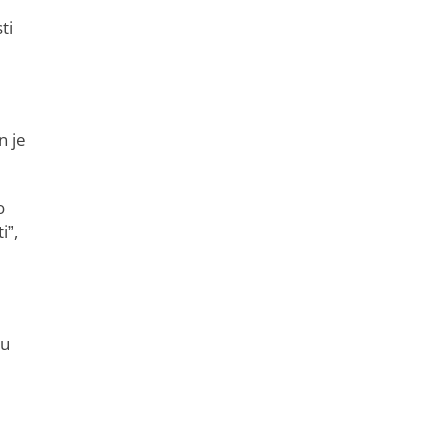
ti
n je
o
i”,
tu