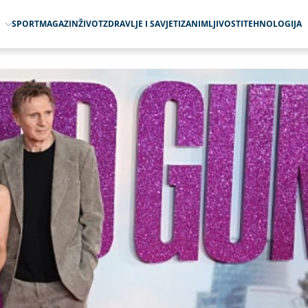
O
SPORT
MAGAZIN
ŽIVOT
ZDRAVLJE I SAVJETI
ZANIMLJIVOSTI
TEHNOLOGIJA