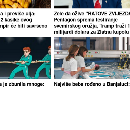
 i previše ulja:
Žele da ožive "RATOVE ZVIJEZD
2 kašike ovog
Pentagon sprema testiranje
mpir će biti savršeno
svemirskog oružja, Tramp traži 
milijardi dolara za Zlatnu kupolu
a je zbunila mnoge:
Najviše beba rođeno u Banjaluci
u zatezanju konopca?
Srpskoj za jedan dan na svijet st
27 mališana