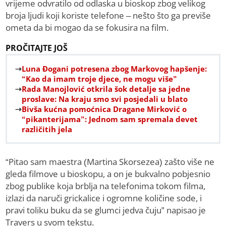
vrijeme odvratilo od odlaska u bioskop zbog velikog
broja ljudi koji koriste telefone – nešto što ga previše
ometa da bi mogao da se fokusira na film.
PROČITAJTE JOŠ
Luna Đogani potresena zbog Markovog hapšenje:
“Kao da imam troje djece, ne mogu više”
Rada Manojlović otkrila šok detalje sa jedne
proslave: Na kraju smo svi posjedali u blato
Bivša kućna pomoćnica Dragane Mirković o
“pikanterijama”: Jednom sam spremala devet
različitih jela
“Pitao sam maestra (Martina Skorsezea) zašto više ne
gleda filmove u bioskopu, a on je bukvalno pobjesnio
zbog publike koja brblja na telefonima tokom filma,
izlazi da naruči grickalice i ogromne količine sode, i
pravi toliku buku da se glumci jedva čuju” napisao je
Travers u svom tekstu.