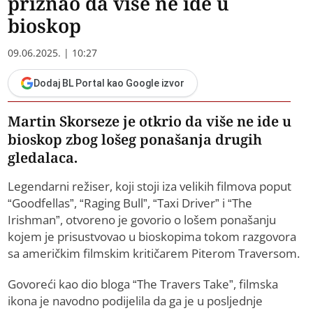
priznao da više ne ide u
bioskop
09.06.2025. | 10:27
Dodaj BL Portal kao Google izvor
​Martin Skorseze je otkrio da više ne ide u
bioskop zbog lošeg ponašanja drugih
gledalaca.
Legendarni režiser, koji stoji iza velikih filmova poput
“Goodfellas”, “Raging Bull”, “Taxi Driver” i “The
Irishman”, otvoreno je govorio o lošem ponašanju
kojem je prisustvovao u bioskopima tokom razgovora
sa američkim filmskim kritičarem Piterom Traversom.
Govoreći kao dio bloga “The Travers Take”, filmska
ikona je navodno podijelila da ga je u posljednje