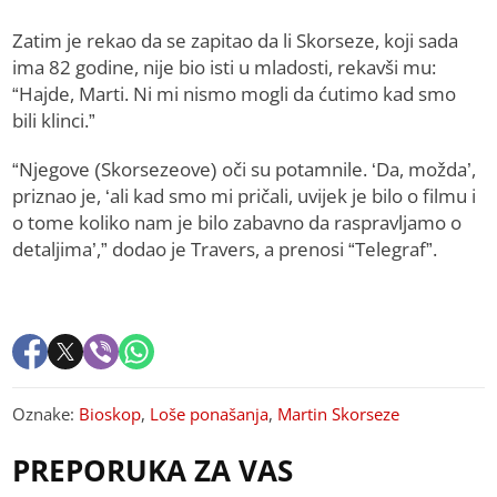
Zatim je rekao da se zapitao da li Skorseze, koji sada
ima 82 godine, nije bio isti u mladosti, rekavši mu:
“Hajde, Marti. Ni mi nismo mogli da ćutimo kad smo
bili klinci.”
“Njegove (Skorsezeove) oči su potamnile. ‘Da, možda’,
priznao je, ‘ali kad smo mi pričali, uvijek je bilo o filmu i
o tome koliko nam je bilo zabavno da raspravljamo o
detaljima’,” dodao je Travers, a prenosi “Telegraf”.
Oznake:
Bioskop
,
Loše ponašanja
,
Martin Skorseze
PREPORUKA ZA VAS