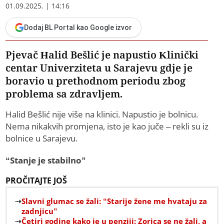
01.09.2025. | 14:16
Dodaj BL Portal kao Google izvor
Pjevač Halid Bešlić je napustio Klinički
centar Univerziteta u Sarajevu gdje je
boravio u prethodnom periodu zbog
problema sa zdravljem.
Halid Bešlić nije više na klinici. Napustio je bolnicu.
Nema nikakvih promjena, isto je kao juče – rekli su iz
bolnice u Sarajevu.
“Stanje je stabilno”
PROČITAJTE JOŠ
Slavni glumac se žali: “Starije žene me hvataju za
zadnjicu”
Četiri godine kako je u penziji: Zorica se ne žali, a