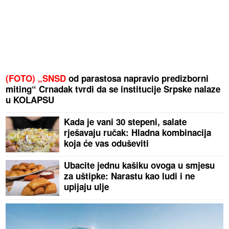
(FOTO) „SNSD
od parastosa napravio predizborni
miting“ Crnadak tvrdi da se institucije Srpske nalaze
u KOLAPSU
Kada je vani 30 stepeni, salate
rješavaju ručak: Hladna kombinacija
koja će vas oduševiti
Ubacite jednu kašiku ovoga u smjesu
za uštipke: Narastu kao ludi i ne
upijaju ulje