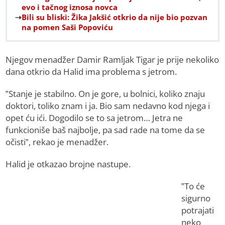
evo i tačnog iznosa novca
Bili su bliski: Žika Jakšić otkrio da nije bio pozvan
na pomen Saši Popoviću
Njegov menadžer Damir Ramljak Tigar je prije nekoliko
dana otkrio da Halid ima problema s jetrom.
”Stanje je stabilno. On je gore, u bolnici, koliko znaju
doktori, toliko znam i ja. Bio sam nedavno kod njega i
opet ću ići. Dogodilo se to sa jetrom… Jetra ne
funkcioniše baš najbolje, pa sad rade na tome da se
očisti”, rekao je menadžer.
Halid je otkazao brojne nastupe.
”To će
sigurno
potrajati
neko