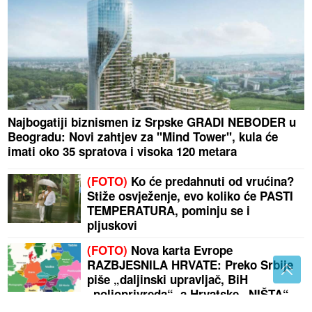
Najbogatiji biznismen iz Srpske GRADI NEBODER u
Beogradu: Novi zahtjev za "Mind Tower", kula će
imati oko 35 spratova i visoka 120 metara
(FOTO)
Ko će predahnuti od vrućina?
Stiže osvježenje, evo koliko će PASTI
TEMPERATURA, pominju se i
pljuskovi
(FOTO)
Nova karta Evrope
RAZBJESNILA HRVATE: Preko Srbije
piše „daljinski upravljač, BiH
„poljoprivreda“, a Hrvatske „NIŠTA“