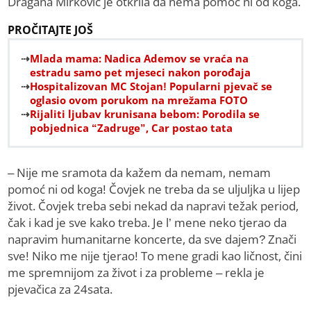
Dragana Mirković je otkrila da nema pomoć ni od koga.
PROČITAJTE JOŠ
Mlada mama: Nadica Ademov se vraća na
estradu samo pet mjeseci nakon porođaja
Hospitalizovan MC Stojan! Popularni pjevač se
oglasio ovom porukom na mrežama FOTO
Rijaliti ljubav krunisana bebom: Porodila se
pobjednica “Zadruge”, Car postao tata
– Nije me sramota da kažem da nemam, nemam
pomoć ni od koga! Čovjek ne treba da se uljuljka u lijep
život. Čovjek treba sebi nekad da napravi težak period,
čak i kad je sve kako treba. Je l’ mene neko tjerao da
napravim humanitarne koncerte, da sve dajem? Znači
sve! Niko me nije tjerao! To mene gradi kao ličnost, čini
me spremnijom za život i za probleme – rekla je
pjevačica za 24sata.