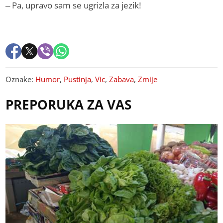
– Pa, upravo sam se ugrizla za jezik!
Oznake:
Humor
,
Pustinja
,
Vic
,
Zabava
,
Zmije
PREPORUKA ZA VAS