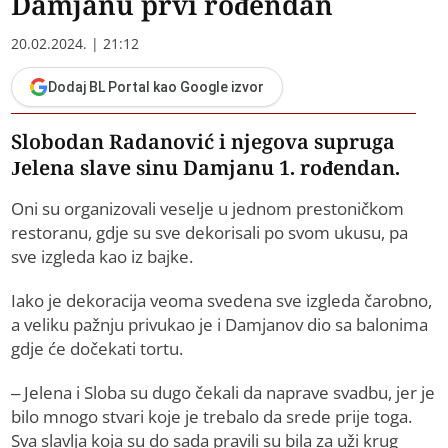
Damjanu prvi rođendan
20.02.2024. | 21:12
Dodaj BL Portal kao Google izvor
Slobodan Radanović i njegova supruga
Jelena slave sinu Damjanu 1. rođendan.
Oni su organizovali veselje u jednom prestoničkom
restoranu, gdje su sve dekorisali po svom ukusu, pa
sve izgleda kao iz bajke.
Iako je dekoracija veoma svedena sve izgleda čarobno,
a veliku pažnju privukao je i Damjanov dio sa balonima
gdje će dočekati tortu.
– Jelena i Sloba su dugo čekali da naprave svadbu, jer je
bilo mnogo stvari koje je trebalo da srede prije toga.
Sva slavlja koja su do sada pravili su bila za uži krug