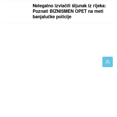
Nelegalno izvlačili šljunak iz rijeka:
Poznati BIZNISMEN OPET na meti
banjalučke policije
(FOTO)
Oglasili se i iz Fonda PIO: U toku ISPLATA
JULSKE PENZIJE, evo koji su se iznosi našli na
čekovima
(VIDEO)
"Nije predsjednik folklornog
udruženja ili udruženja pjesnika"