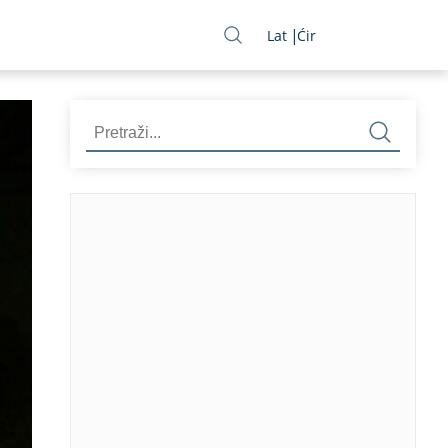
Lat
Ćir