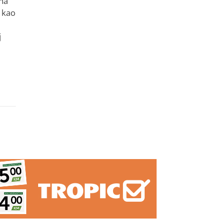
ana
 kao
j