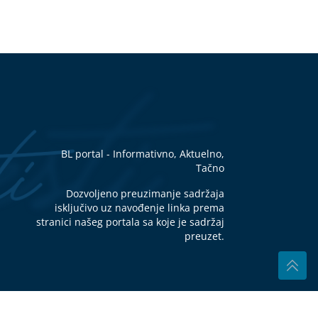
O
o
A