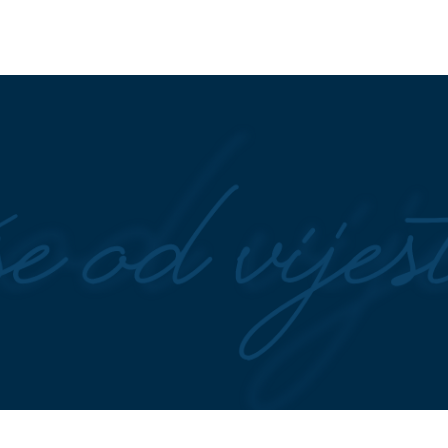
avgustu i berite svježe
PAKLENI TALAS NE POPUŠTA
jeseni
Meteorolozi otkrili kada stiže
nevrijeme, ali i ŠTA NAS ČEKA
NAKON NJEGA
mu da će biti 100
ŽIVA U TERMOMETRU RASTE D
 okupio 1.500: Đajić
41 STEPEN
Afrički talas zahvati
VELIKO VEČE krajiške
Srpsku, evo gdje može pasti KIŠ
ke u Tesliću