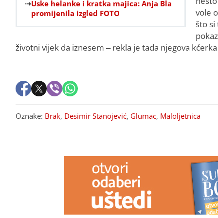
nešto
Uske helanke i kratka majica: Anja Bla
vole 
promijenila izgled FOTO
što si
pokazi
životni vijek da iznesem – rekla je tada njegova kćerka
Oznake:
Brak
,
Desimir Stanojević
,
Glumac
,
Maloljetnica
PREPORUKA ZA VAS