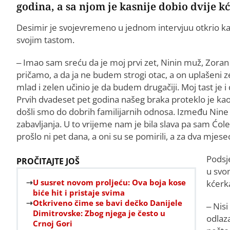
godina, a sa njom je kasnije dobio dvije kć
Desimir je svojevremeno u jednom intervjuu otkrio ka
svojim tastom.
– Imao sam sreću da je moj prvi zet, Ninin muž, Zora
pričamo, a da ja ne budem strogi otac, a on uplašeni zet
mlad i zelen učinio je da budem drugačiji. Moj tast je
Prvih dvadeset pet godina našeg braka proteklo je kao o
došli smo do dobrih familijarnih odnosa. Između Nine 
zabavljanja. U to vrijeme nam je bila slava pa sam Ćolet
prošlo ni pet dana, a oni su se pomirili, a za dva mjes
Podsj
PROČITAJTE JOŠ
u svo
U susret novom proljeću: Ova boja kose
kćerka
biće hit i pristaje svima
Otkriveno čime se bavi dečko Danijele
– Nisi
Dimitrovske: Zbog njega je često u
odlaz
Crnoj Gori