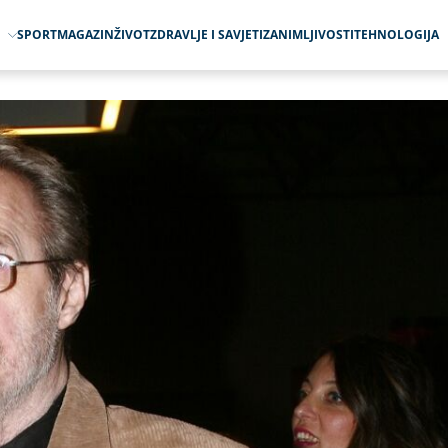
O
SPORT
MAGAZIN
ŽIVOT
ZDRAVLJE I SAVJETI
ZANIMLJIVOSTI
TEHNOLOGIJA