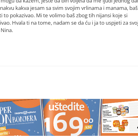
 mogu da kažem, jeste da bih voljela da me ljudi jednog d
onakvu kakva jesam sa svim svojim vrlinama i manama, baš
 ti to pokazivao. Mi te volimo baš zbog tih nijansi koje si
vao. Hvala ti na tome, nadam se da ću i ja to uspjeti za svo
 Nina.