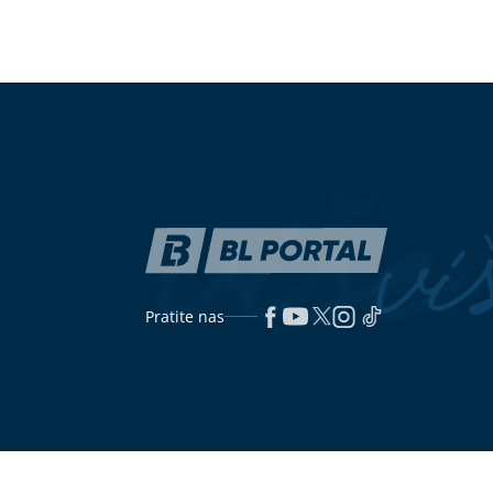
"IMAO JE NAPADE, TREBALO SE
Posijte ovo u 
IZBORITI SA TIM"
Pjevačica zbog
povrće cijele 
unuka sa autizmom otišla da živi na
selo
Kako izračunati optimalni dnevni
(VIDEO)
Rekli 
unos: Šta je znak broj jedan da ne
ljudi, a on ih
jedete dovoljno proteina
organizovao 
i izvorne muzi