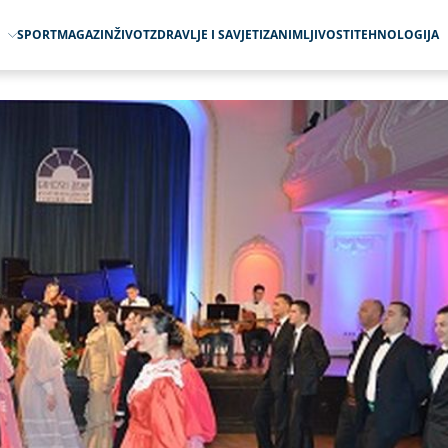
O
SPORT
MAGAZIN
ŽIVOT
ZDRAVLJE I SAVJETI
ZANIMLJIVOSTI
TEHNOLOGIJA