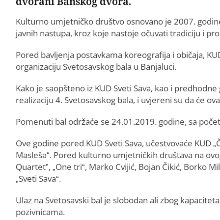
dvorani Banskog dvora.
Kulturno umjetničko društvo osnovano je 2007. godine
javnih nastupa, kroz koje nastoje očuvati tradiciju i p
Pored bavljenja postavkama koreografija i običaja, KUD 
organizaciju Svetosavskog bala u Banjaluci.
Kako je saopšteno iz KUD Sveti Sava, kao i predhodne 
realizaciju 4. Svetosavskog bala, i uvjereni su da će o
Pomenuti bal održaće se 24.01.2019. godine, sa počet
Ove godine pored KUD Sveti Sava, učestvovaće KUD „Ča
Masleša“. Pored kulturno umjetničkih društava na ovo
Quartet”, „One tri“, Marko Cvijić, Bojan Čikić, Borko 
„Sveti Sava“.
Ulaz na Svetosavski bal je slobodan ali zbog kapacitet
pozivnicama.