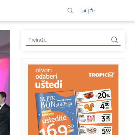
Lat
Ćir