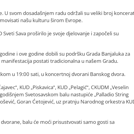
. U svom dosadašnjem radu održali su veliki broj koncerat
romovisati našu kulturu širom Evrope.
Sveti Sava proširilo je svoje djelovanje i započeli su
godine i ove godine dobili su podršku Grada Banjaluka za
va manifestacija postati tradicionalna u našem Gradu.
kom u 19:00 sati, u koncertnoj dvorani Banskog dvora.
javec“, KUD „Piskavica“, KUD „Pelagić“, CKUDM „Veselin
godišnjem Svetosavskom balu nastupiće „Palladio String
Milošević, Goran Ćetojević, uz pratnju Narodnog orkestra KU
a dvorane, balu će moći prisustvovati samo gosti sa