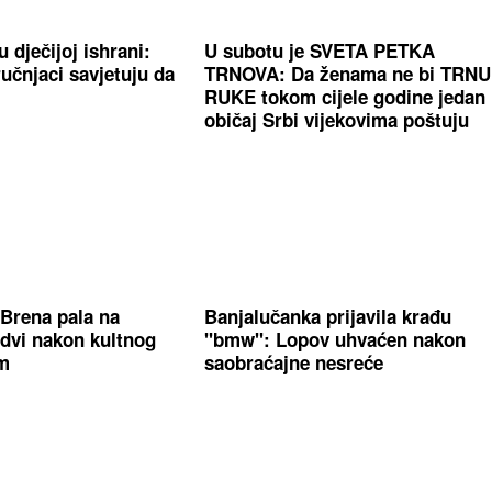
u dječijoj ishrani:
U subotu je SVETA PETKA
učnjaci savjetuju da
TRNOVA: Da ženama ne bi TRN
RUKE tokom cijele godine jedan
običaj Srbi vijekovima poštuju
Brena pala na
Banjalučanka prijavila krađu
dvi nakon kultnog
"bmw": Lopov uhvaćen nakon
m
saobraćajne nesreće