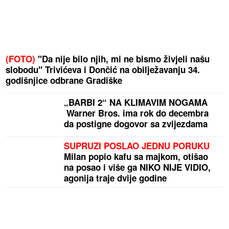
(FOTO)
"Da nije bilo njih, mi ne bismo živjeli našu
slobodu" Trivićeva i Dončić na obilježavanju 34.
godišnjice odbrane Gradiške
„BARBI 2“ NA KLIMAVIM NOGAMA
Warner Bros. ima rok do decembra
da postigne dogovor sa zvijezdama
SUPRUZI POSLAO JEDNU PORUKU
Milan popio kafu sa majkom, otišao
na posao i više ga NIKO NIJE VIDIO,
agonija traje dvije godine