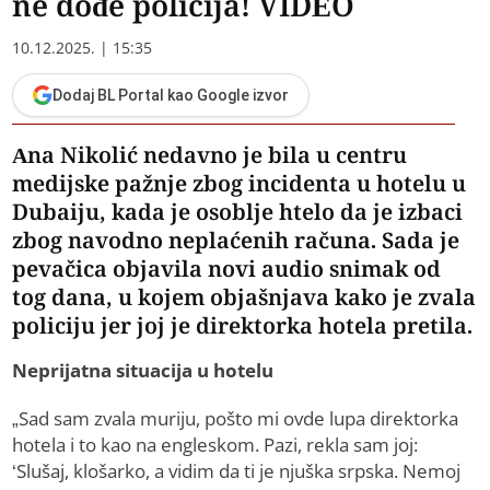
ne dođe policija! VIDEO
10.12.2025. | 15:35
Dodaj BL Portal kao Google izvor
Ana Nikolić nedavno je bila u centru
medijske pažnje zbog incidenta u hotelu u
Dubaiju, kada je osoblje htelo da je izbaci
zbog navodno neplaćenih računa. Sada je
pevačica objavila novi audio snimak od
tog dana, u kojem objašnjava kako je zvala
policiju jer joj je direktorka hotela pretila.
Neprijatna situacija u hotelu
„Sad sam zvala muriju, pošto mi ovde lupa direktorka
hotela i to kao na engleskom. Pazi, rekla sam joj:
‘Slušaj, klošarko, a vidim da ti je njuška srpska. Nemoj