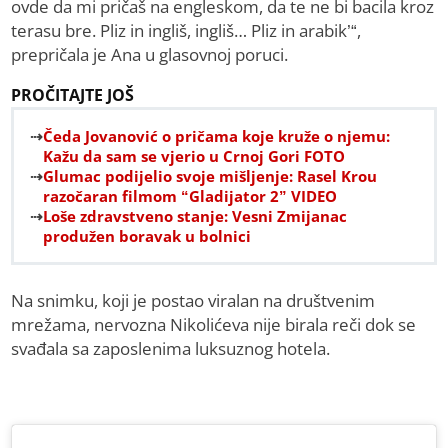
ovde da mi pričaš na engleskom, da te ne bi bacila kroz
terasu bre. Pliz in ingliš, ingliš… Pliz in arabik’“,
prepričala je Ana u glasovnoj poruci.
PROČITAJTE JOŠ
Čeda Jovanović o pričama koje kruže o njemu:
Kažu da sam se vjerio u Crnoj Gori FOTO
Glumac podijelio svoje mišljenje: Rasel Krou
razočaran filmom “Gladijator 2” VIDEO
Loše zdravstveno stanje: Vesni Zmijanac
produžen boravak u bolnici
Na snimku, koji je postao viralan na društvenim
mrežama, nervozna Nikolićeva nije birala reči dok se
svađala sa zaposlenima luksuznog hotela.