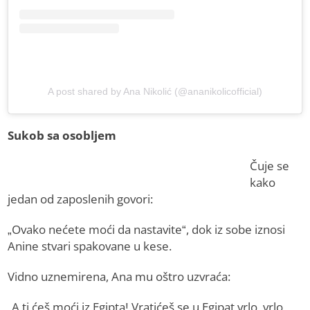
A post shared by Ana Nikolić (@ananikolicofficial)
Sukob sa osobljem
Čuje se
kako
jedan od zaposlenih govori:
„Ovako nećete moći da nastavite“, dok iz sobe iznosi
Anine stvari spakovane u kese.
Vidno uznemirena, Ana mu oštro uzvraća:
„A ti ćeš moći iz Egipta! Vratićeš se u Egipat vrlo, vrlo