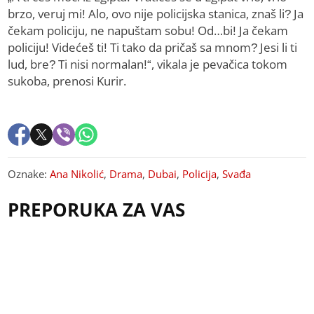
brzo, veruj mi! Alo, ovo nije policijska stanica, znaš li? Ja
čekam policiju, ne napuštam sobu! Od…bi! Ja čekam
policiju! Videćeš ti! Ti tako da pričaš sa mnom? Jesi li ti
lud, bre? Ti nisi normalan!“, vikala je pevačica tokom
sukoba, prenosi Kurir.
Oznake:
Ana Nikolić
,
Drama
,
Dubai
,
Policija
,
Svađa
PREPORUKA ZA VAS