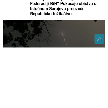
Federaciji BiH" Pokušaje ubistva u
Istočnom Sarajevu preuzeće
Republičko tužilaštvo
Oluja ih zatekla na planinarskoj stazi: Dječaka (14) i
mladića (21) UDARIO GROM dok su planinarili
(FOTO)
Prerano ugašen život:
Preminuo mladi vatrogasac Stefan
Lazić (28)