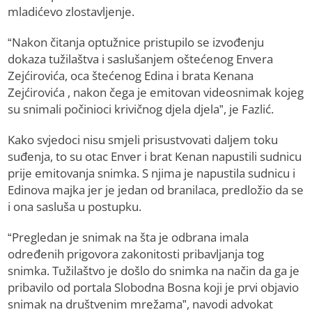
mladićevo zlostavljenje.
“Nakon čitanja optužnice pristupilo se izvođenju
dokaza tužilaštva i saslušanjem oštećenog Envera
Zejćirovića, oca štećenog Edina i brata Kenana
Zejćirovića , nakon čega je emitovan videosnimak kojeg
su snimali počinioci krivičnog djela djela”, je Fazlić.
Kako svjedoci nisu smjeli prisustvovati daljem toku
suđenja, to su otac Enver i brat Kenan napustili sudnicu
prije emitovanja snimka. S njima je napustila sudnicu i
Edinova majka jer je jedan od branilaca, predložio da se
i ona sasluša u postupku.
“Pregledan je snimak na šta je odbrana imala
određenih prigovora zakonitosti pribavljanja tog
snimka. Tužilaštvo je došlo do snimka na način da ga je
pribavilo od portala Slobodna Bosna koji je prvi objavio
snimak na društvenim mrežama”, navodi advokat