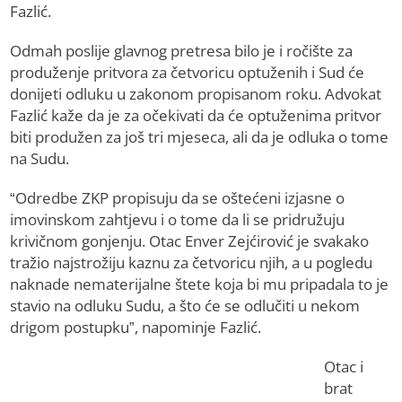
Fazlić.
Odmah poslije glavnog pretresa bilo je i ročište za
produženje pritvora za četvoricu optuženih i Sud će
donijeti odluku u zakonom propisanom roku. Advokat
Fazlić kaže da je za očekivati da će optuženima pritvor
biti produžen za još tri mjeseca, ali da je odluka o tome
na Sudu.
“Odredbe ZKP propisuju da se oštećeni izjasne o
imovinskom zahtjevu i o tome da li se pridružuju
krivičnom gonjenju. Otac Enver Zejćirović je svakako
tražio najstrožiju kaznu za četvoricu njih, a u pogledu
naknade nematerijalne štete koja bi mu pripadala to je
stavio na odluku Sudu, a što će se odlučiti u nekom
drigom postupku”, napominje Fazlić.
Otac i
brat