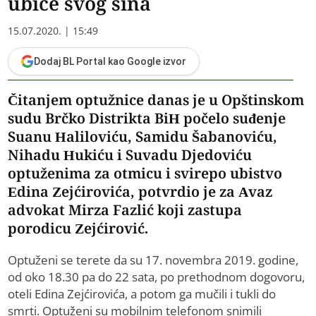
ubice svog sina
15.07.2020. | 15:49
Dodaj BL Portal kao Google izvor
Čitanjem optužnice danas je u Opštinskom
sudu Brčko Distrikta BiH počelo suđenje
Suanu Haliloviću, Samidu Šabanoviću,
Nihadu Hukiću i Suvadu Djedoviću
optuženima za otmicu i svirepo ubistvo
Edina Zejćirovića, potvrdio je za Avaz
advokat Mirza Fazlić koji zastupa
porodicu Zejćirović.
Optuženi se terete da su 17. novembra 2019. godine,
od oko 18.30 pa do 22 sata, po prethodnom dogovoru,
oteli Edina Zejćirovića, a potom ga mučili i tukli do
smrti. Optuženi su mobilnim telefonom snimili