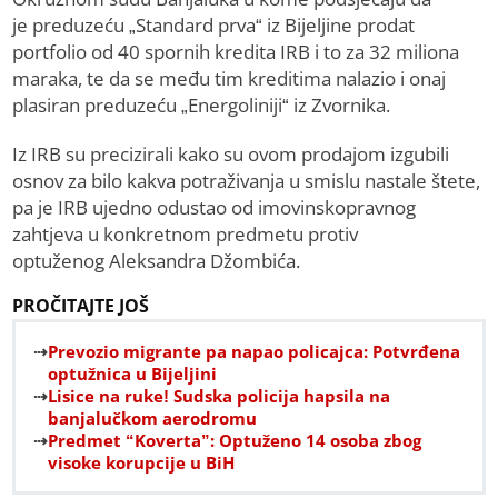
je preduzeću „Standard prva“ iz Bijeljine prodat
portfolio od 40 spornih kredita IRB i to za 32 miliona
maraka, te da se među tim kreditima nalazio i onaj
plasiran preduzeću „Energoliniji“ iz Zvornika.
Iz IRB su precizirali kako su ovom prodajom izgubili
osnov za bilo kakva potraživanja u smislu nastale štete,
pa je IRB ujedno odustao od imovinskopravnog
zahtjeva u konkretnom predmetu protiv
optuženog Aleksandra Džombića.
PROČITAJTE JOŠ
Prevozio migrante pa napao policajca: Potvrđena
optužnica u Bijeljini
Lisice na ruke! Sudska policija hapsila na
banjalučkom aerodromu
Predmet “Koverta”: Optuženo 14 osoba zbog
visoke korupcije u BiH