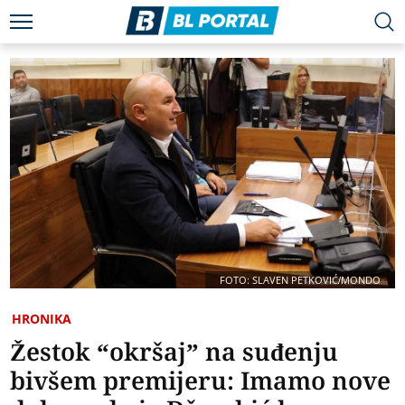
FOTO: SLAVEN PETKOVIĆ/MONDO
HRONIKA
Žestok “okršaj” na suđenju
bivšem premijeru: Imamo nove