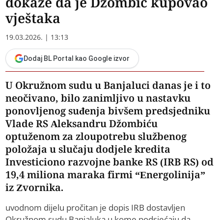
dokaze da je Džombić kupovao
vještaka
19.03.2026. | 13:13
Dodaj BL Portal kao Google izvor
U Okružnom sudu u Banjaluci danas je i to
neočivano, bilo zanimljivo u nastavku
ponovljenog suđenja bivšem predsjedniku
Vlade RS Aleksandru Džombiću
optuženom za zloupotrebu službenog
položaja u slučaju dodjele kredita
Investiciono razvojne banke RS (IRB RS) od
19,4 miliona maraka firmi “Energolinija”
iz Zvornika.
uvodnom dijelu pročitan je dopis IRB dostavljen
Okružnom sudu Banjaluka u kome podsjećaju da