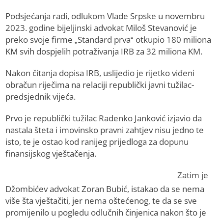
Podsjećanja radi, odlukom Vlade Srpske u novembru
2023. godine bijeljinski advokat Miloš Stevanović je
preko svoje firme „Standard prva“ otkupio 180 miliona
KM svih dospjelih potraživanja IRB za 32 miliona KM.
Nakon čitanja dopisa IRB, uslijedio je rijetko viđeni
obračun riječima na relaciji republički javni tužilac-
predsjednik vijeća.
Prvo je republički tužilac Radenko Janković izjavio da
nastala šteta i imovinsko pravni zahtjev nisu jedno te
isto, te je ostao kod ranijeg prijedloga za dopunu
finansijskog vještačenja.
Zatim je
Džombićev advokat Zoran Bubić, istakao da se nema
više šta vještačiti, jer nema oštećenog, te da se sve
promijenilo u pogledu odlučnih činjenica nakon što je