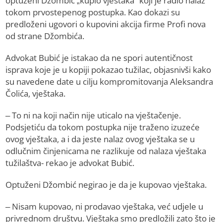
optuženi Džombić „kupio vještaka“ koji je radio nalaz
tokom prvostepenog postupka. Kao dokazi su
predloženi ugovori o kupovini akcija firme Profi nova
od strane Džombića.
Advokat Bubić je istakao da ne spori autentičnost
isprava koje je u kopiji pokazao tužilac, objasnivši kako
su navedene date u cilju kompromitovanja Aleksandra
Čolića, vještaka.
– To ni na koji način nije uticalo na vještačenje.
Podsjetiću da tokom postupka nije traženo izuzeće
ovog vještaka, a i da jeste nalaz ovog vještaka se u
odlučnim činjenicama ne razlikuje od nalaza vještaka
tužilaštva- rekao je advokat Bubić.
Optuženi Džombić negirao je da je kupovao vještaka.
– Nisam kupovao, ni prodavao vještaka, već udjele u
privrednom društvu. Vještaka smo predložili zato što je