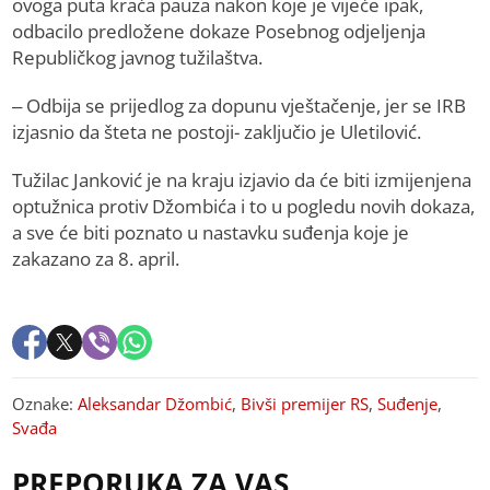
ovoga puta kraća pauza nakon koje je vijeće ipak,
odbacilo predložene dokaze Posebnog odjeljenja
Republičkog javnog tužilaštva.
– Odbija se prijedlog za dopunu vještačenje, jer se IRB
izjasnio da šteta ne postoji- zaključio je Uletilović.
Tužilac Janković je na kraju izjavio da će biti izmijenjena
optužnica protiv Džombića i to u pogledu novih dokaza,
a sve će biti poznato u nastavku suđenja koje je
zakazano za 8. april.
Oznake:
Aleksandar Džombić
,
Bivši premijer RS
,
Suđenje
,
Svađa
PREPORUKA ZA VAS